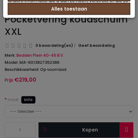
andere informatie die u aan ze heeft verstrekt of die ze
Alles toestaan
hebben verzameld op basis van uw gebruik van hun
Pocketvering koudschuim
services.
XXL
0 beoordeling(en)
/
Geef beoordeling
Merk:
Bedden Plein 40-45 B.V.
Model: MA-6013827352386
Beschikbaarheid: Op voorraad
€219,00
Prijs
maat :
info
Kopen