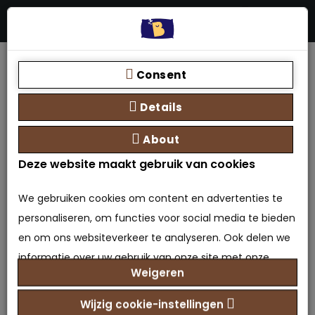
Menu
Stores
Zoeken
0 product(en) - €0,00
Home
Matrassen
Pocketvering matras
Pocketvering koudschuim XXL
Consent
Details
About
Deze website maakt gebruik van cookies
We gebruiken cookies om content en advertenties te
personaliseren, om functies voor social media te bieden
en om ons websiteverkeer te analyseren. Ook delen we
informatie over uw gebruik van onze site met onze
Weigeren
partners voor social media, adverteren en analyse. Deze
partners kunnen deze gegevens combineren met
Wijzig cookie-instellingen