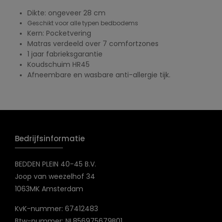
Dikte: ongeveer 28 cm
Geschikt voor alle typen bedbodems
Kern: Pocketvering
Matras verdeeld over 7 comfortzones
1 jaar fabrieksgarantie
Koudschuim HR45
Afneembare en wasbare anti-allergie tijk.
Bedrijfsinformatie
BEDDEN PLEIN 40-45 B.V.
Joop van weezelhof 34
1063MK Amsterdam
KvK-nummer: 67412483
Btw-nummer: NL856975679B01