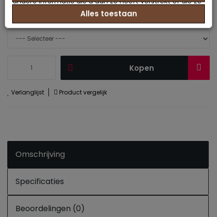
andere informatie die u aan ze heeft verstrekt of die ze
Alles toestaan
hebben verzameld op basis van uw gebruik van hun
maat optie :
info
services.
Kopen
Verlanglijst
Product vergelijk
Omschrijving
Specificaties
Beoordelingen (0)