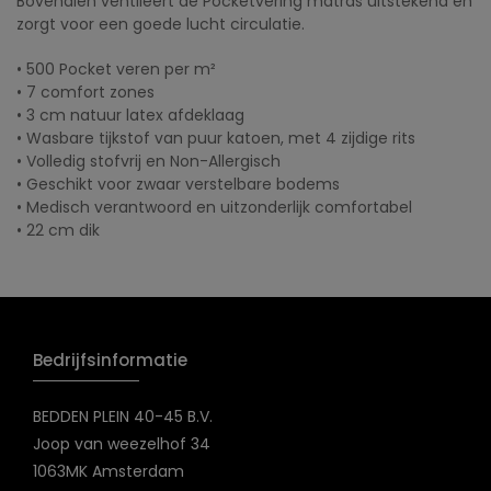
Bovendien ventileert de Pocketvering matras uitstekend en
zorgt voor een goede lucht circulatie.
• 500 Pocket veren per m²
• 7 comfort zones
• 3 cm natuur latex afdeklaag
• Wasbare tijkstof van puur katoen, met 4 zijdige rits
• Volledig stofvrij en Non-Allergisch
• Geschikt voor zwaar verstelbare bodems
• Medisch verantwoord en uitzonderlijk comfortabel
• 22 cm dik
Bedrijfsinformatie
BEDDEN PLEIN 40-45 B.V.
Joop van weezelhof 34
1063MK Amsterdam