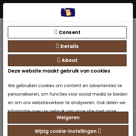
Menu
Stores
Zoeken
0 product(en) - €0,00
Home
Matrassen
Pocketvering matras
Pocketvering Latex 500
Consent
Details
About
Deze website maakt gebruik van cookies
Pocketvering Latex 500
We gebruiken cookies om content en advertenties te
personaliseren, om functies voor social media te bieden
0 beoordeling(en)
/
Geef beoordeling
en om ons websiteverkeer te analyseren. Ook delen we
Merk:
Bedden Plein 40-45 B.V.
informatie over uw gebruik van onze site met onze
Model: MA-6013831676621
Weigeren
Beschikbaarheid: Op voorraad
partners voor social media, adverteren en analyse. Deze
partners kunnen deze gegevens combineren met
€239,95
Prijs
Wijzig cookie-instellingen