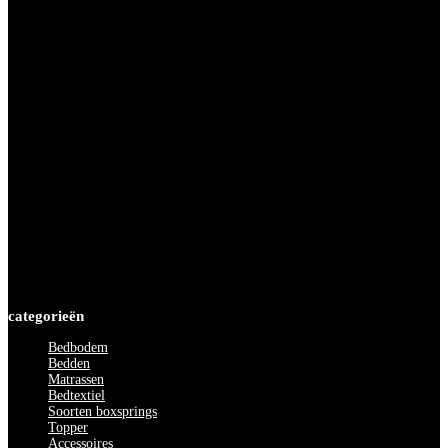
12.00 tot 18.00 uur
Dinsdag
09.30 tot 18.00 uur
Woensdag
09.30 tot 18.00 uur
Donderdag
09.30 tot 19.30 uur
Vrijdag
09.30 tot 18.00 uur
Zaterdag
09.00 tot 17.00 uur
Zondag
12.00 tot 17.00 uur
categorieën
Bedbodem
Bedden
Matrassen
Bedtextiel
Soorten boxsprings
Topper
Accessoires