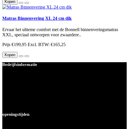
Kopen
Matras Binnenvering XL 24 cm dik
Ervaar het ultieme comfort met de Bonnell binnenveringsmatras
XXL, speciaal ontworpen voor zwaardere..
Prijs
€199,95
Excl. BTW: €165,25
Kopen
Bedrijfsinformatie
BEDDEN PLEIN 40-45 B.V.
Joop van weezelhof 34
1063MK Amsterdam
KvK-nummer: 67412483
Btw-nummer: NL856975679B01
Tel : 020 - 4470680
info@beddenplein4045.nl
openingstijden
Maandag