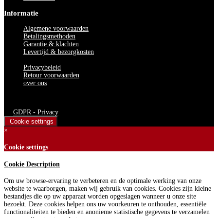
Informatie
Algemene voorwaarden
Betalingsmethoden
Garantie & klachten
Levertijd & bezorgkosten
Privacybeleid
Retour voorwaarden
over ons
Bedden Plein 40-45 B.V. © 2024. Alle rechten voorbehouden
GDPR - Privacy
Cookie settings
×
Cookie settings
Cookie Description
Om uw browse-ervaring te verbeteren en de optimale werking van onze
website te waarborgen, maken wij gebruik van cookies. Cookies zijn kleine
bestandjes die op uw apparaat worden opgeslagen wanneer u onze site
bezoekt. Deze cookies helpen ons uw voorkeuren te onthouden, essentiële
functionaliteiten te bieden en anonieme statistische gegevens te verzamelen