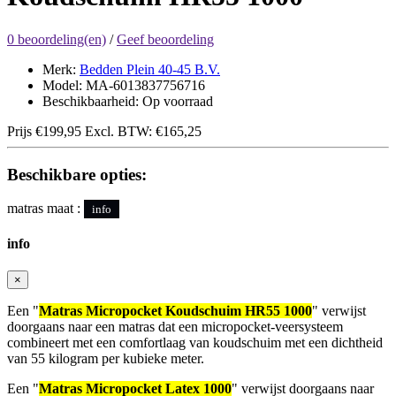
0 beoordeling(en)
/
Geef beoordeling
Merk:
Bedden Plein 40-45 B.V.
Model: MA-6013837756716
Beschikbaarheid: Op voorraad
Prijs
€199,95
Excl. BTW:
€165,25
Beschikbare opties:
matras maat :
info
info
×
Een "
Matras Micropocket Koudschuim HR55 1000
" verwijst
doorgaans naar een matras dat een micropocket-veersysteem
combineert met een comfortlaag van koudschuim met een dichtheid
van 55 kilogram per kubieke meter.
Een "
Matras Micropocket Latex 1000
" verwijst doorgaans naar