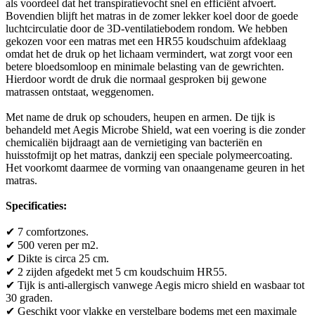
als voordeel dat het transpiratievocht snel en efficiënt afvoert.
Bovendien blijft het matras in de zomer lekker koel door de goede
luchtcirculatie door de 3D-ventilatiebodem rondom. We hebben
gekozen voor een matras met een HR55 koudschuim afdeklaag
omdat het de druk op het lichaam vermindert, wat zorgt voor een
betere bloedsomloop en minimale belasting van de gewrichten.
Hierdoor wordt de druk die normaal gesproken bij gewone
matrassen ontstaat, weggenomen.
Met name de druk op schouders, heupen en armen. De tijk is
behandeld met Aegis Microbe Shield, wat een voering is die zonder
chemicaliën bijdraagt aan de vernietiging van bacteriën en
huisstofmijt op het matras, dankzij een speciale polymeercoating.
Het voorkomt daarmee de vorming van onaangename geuren in het
matras.
Specificaties:
✔ 7 comfortzones.
✔ 500 veren per m2.
✔ Dikte is circa 25 cm.
✔ 2 zijden afgedekt met 5 cm koudschuim HR55.
✔ Tijk is anti-allergisch vanwege Aegis micro shield en wasbaar tot
30 graden.
✔ Geschikt voor vlakke en verstelbare bodems met een maximale