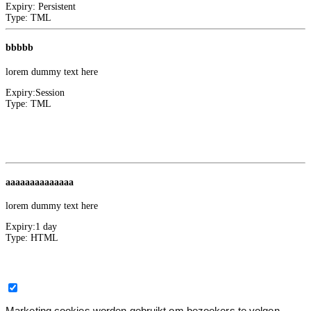
Expiry:
Persistent
Type:
TML
bbbbb
lorem dummy text here
Expiry:
Session
Type:
TML
Convert Insight
1
Facebook
aaaaaaaaaaaaaa
lorem dummy text here
Expiry:
1 day
Type:
HTML
Marketing
0
Marketing cookies worden gebruikt om bezoekers te volgen