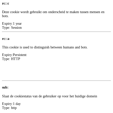
rc::c
Deze cookie wordt gebruikt om onderscheid te maken tussen mensen en
bots.
Expiry:
1 year
Type:
Session
rc::a
This cookie is used to distinguish between humans and bots.
Expiry:
Persistent
Type:
HTTP
Meer informatie over deze aanbieder
1
Google
sub:
Slaat de cookiestatus van de gebruiker op voor het huidige domein
Expiry:
1 day
Type:
http