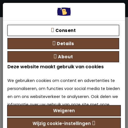
Menu
Stores
Zoeken
0 product(en) - €0,00
Home
Matrassen
Polyether matras
Matras Comfort 1000 ca 16 cm
Consent
Details
About
Deze website maakt gebruik van cookies
Matras Comfort 1000 ca 16
We gebruiken cookies om content en advertenties te
personaliseren, om functies voor social media te bieden
cm
en om ons websiteverkeer te analyseren. Ook delen we
informatie over uw gebruik van onze site met onze
0 beoordeling(en)
/
Geef beoordeling
Weigeren
partners voor social media, adverteren en analyse. Deze
Merk:
Bedden Plein 40-45 B.V.
partners kunnen deze gegevens combineren met
Model: MA-6013827199165
Wijzig cookie-instellingen