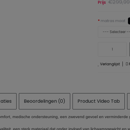
€299,99
Prijs
matras maat :
Verlanglijst
P
caties
Beoordelingen (0)
Product Video Tab
fort, medische ondersteuning, een zwevend gevoel en verminderde ge
iteit, een sterk materiaal dat onder invloed van lichaamsgewicht en 