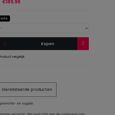
€189,99
info
Kopen
roduct vergelijk
Gerelateerde producten
wrichts- en rugpijn.
warmte verzacht. Het past zich aan de contouren van