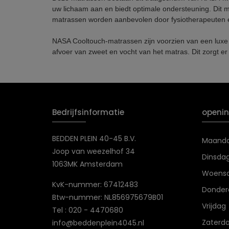
uw lichaam aan en biedt optimale ondersteuning. Dit
matrassen worden aanbevolen door fysiotherapeuten e
NASA Cooltouch-matrassen zijn voorzien van een luxe C
afvoer van zweet en vocht van het matras. Dit zorgt er t
Bedrijfsinformatie
openin
BEDDEN PLEIN 40-45 B.V.
Maand
Joop van weezelhof 34
Dinsda
1063MK Amsterdam
Woens
KvK-nummer: 67412483
Donder
Btw-nummer: NL856975679B01
Vrijdag
Tel : 020 - 4470680
Zaterd
info@beddenplein4045.nl