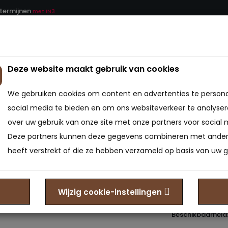
 termijnen
met IN3
Deze website maakt gebruik van cookies
ATRAS
BEDDEN
BEDBODEMS
BEDTEXTIEL
We gebruiken cookies om content en advertenties te persona
atras
Matras NASA - Traagschuim matras
social media te bieden en om ons websiteverkeer te analyser
over uw gebruik van onze site met onze partners voor social 
Matras
Deze partners kunnen deze gegevens combineren met andere
matra
heeft verstrekt of die ze hebben verzameld op basis van uw g
0
Merk:
Bedden Ple
Wijzig cookie-instellingen
Model: MA-6013
Beschikbaarheid