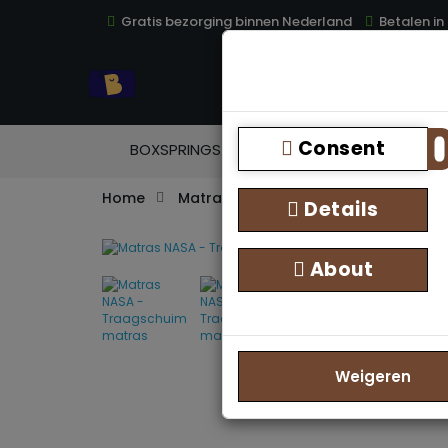
Gratis bezorging binnen Nederland
Betalen in
TOP
Consent
BOXSPRINGS
MATRASSEN
TOPM
Home
Matrassen
Traagschuim NASA m
Details
About
Weigeren