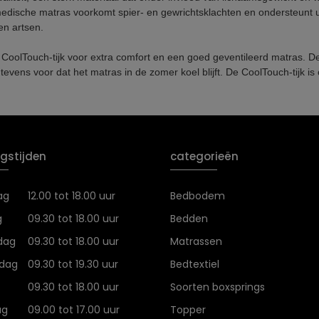
 medische matras voorkomt spier- en gewrichtsklachten en ondersteunt
n artsen.
oolTouch-tijk voor extra comfort en een goed geventileerd matras. De C
evens voor dat het matras in de zomer koel blijft. De CoolTouch-tijk is 
gstijden
categorieën
ag
12.00 tot 18.00 uur
Bedbodem
g
09.30 tot 18.00 uur
Bedden
dag
09.30 tot 18.00 uur
Matrassen
dag
09.30 tot 19.30 uur
Bedtextiel
09.30 tot 18.00 uur
Soorten boxsprings
ag
09.00 tot 17.00 uur
Topper