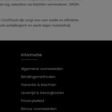
 uw rug, waardoor uw klachten verminderen. NASA-
oolTouch-tijk zorgt voor een snelle en efficiënte
ook antiallergisch en werkt tegen huisstofmijt.
Informatie
Algemene voorwaarden
Betalingsmethoden
Garantie & klachten
Levertijd & bezorgkosten
Privacybeleid
Retour voorwaarden