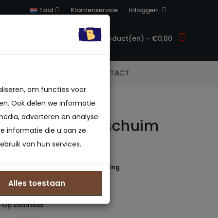
Klantenservice
Inloggen
Taal
0 product(en) - €0,00
ACCESSOIRES
CONTACT
liseren, om functies voor
en. Ook delen we informatie
media, adverteren en analyse.
 NASA - Traagschuim
 informatie die u aan ze
s
ebruik van hun services.
 beoordeling(en)
/
Geef beoordeling
in 40-45 B.V.
Alles toestaan
827922930
: Op voorraad