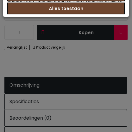
andere informatie die u aan ze heeft verstrekt of die ze
maat selectie :
info
Alles toestaan
hebben verzameld op basis van uw gebruik van hun
services.
Kopen
Verlanglijst
Product vergelijk
Omschrijving
Specificaties
Beoordelingen (0)