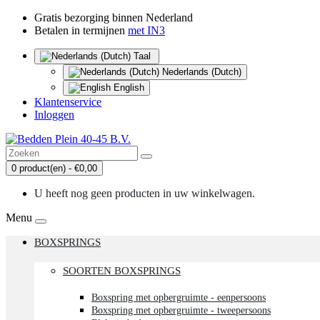
Gratis bezorging binnen Nederland
Betalen in termijnen
met IN3
Taal
Nederlands (Dutch)
English
Klantenservice
Inloggen
0 product(en) - €0,00
U heeft nog geen producten in uw winkelwagen.
Menu
BOXSPRINGS
SOORTEN BOXSPRINGS
Boxspring met opbergruimte - eenpersoons
Boxspring met opbergruimte - tweepersoons