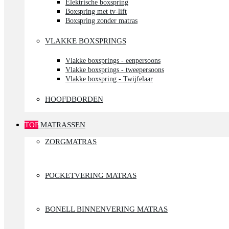
Elektrische boxspring
Boxspring met tv-lift
Boxspring zonder matras
VLAKKE BOXSPRINGS
Vlakke boxsprings - eenpersoons
Vlakke boxsprings - tweepersoons
Vlakke boxspring - Twijfelaar
HOOFDBORDEN
TOP
MATRASSEN
ZORGMATRAS
POCKETVERING MATRAS
BONELL BINNENVERING MATRAS