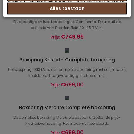
andere informatie die u aan ze heeft verstrekt of die ze
Boxspring Continental DELUXE - Compleet
Alles toestaan
hebben verzameld op basis van uw gebruik van hun
Boxspring
services.
Dit prachtige en luxe boxspringset Continental Deluxe uit de
collectie van Bedden Plein 40-45 B.V. h..
€749,95
Prijs:
Boxspring Kristal - Complete boxspring
De boxspring KRISTAL is een complete boxspring met een modern
hoofdbord, hoogwaardig gestoffeerd met..
€699,00
Prijs:
Boxspring Mercure Complete boxspring
De complete boxspring Mercure biedt een uitstekende prijs-
kwaliteitverhouding. Het moderne hoofdbord..
€699,00
Prijs: