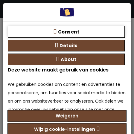
Menu
Stores
Zoeken
0 product(en) - €0,00
Home
Vlakke boxsprings
Vlakke boxsprings - tweepersoons
Consent
Details
Product vergelijk (0)
About
Deze website maakt gebruik van cookies
We gebruiken cookies om content en advertenties te
Boxspring Continental 2 persoons
personaliseren, om functies voor social media te bieden
en om ons websiteverkeer te analyseren. Ook delen we
Complete boxspring voor een zeer betaalbare prijs. De Boxspring
CONTINENTAL heeft een modern gecapit..
informatie over uw gebruik van onze site met onze
Weigeren
€599,00
partners voor social media, adverteren en analyse. Deze
Prijs:
partners kunnen deze gegevens combineren met
Wijzig cookie-instellingen