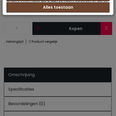
andere informatie die u aan ze heeft verstrekt of die ze
Dekbed maat :
info
Alles toestaan
hebben verzameld op basis van uw gebruik van hun
services.
Kopen
Verlanglijst
Product vergelijk
Omschrijving
Specificaties
Beoordelingen (0)