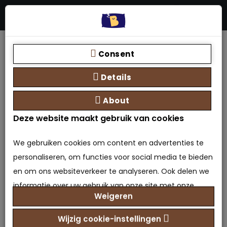
Menu
Stores
Zoeken
0 product(en) - €0,00
Home
Bedtextiel
Dekbedden
Dekbed Microvezel 4-Jaargetijden Thermo
Consent
Details
Dekbed Microvezel 4-
About
Jaargetijden Thermo
Deze website maakt gebruik van cookies
We gebruiken cookies om content en advertenties te
0 beoordeling(en)
/
Geef beoordeling
personaliseren, om functies voor social media te bieden
Merk:
Bedden Plein 40-45 B.V.
en om ons websiteverkeer te analyseren. Ook delen we
Model: BTX-6013838478419
Beschikbaarheid: Op voorraad
informatie over uw gebruik van onze site met onze
Weigeren
€59,95
€34,99
partners voor social media, adverteren en analyse. Deze
Prijs
partners kunnen deze gegevens combineren met
Wijzig cookie-instellingen