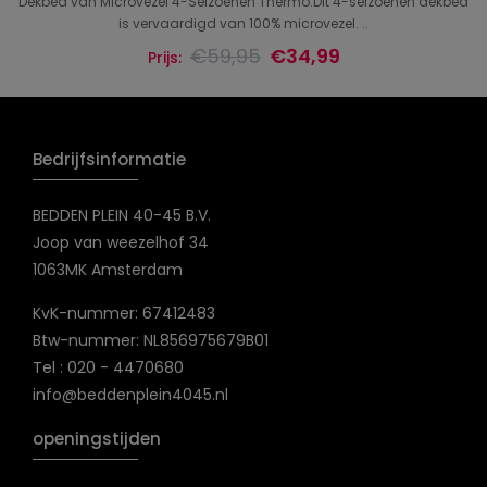
Dekbed van Microvezel 4-Seizoenen Thermo.Dit 4-seizoenen dekbed
is vervaardigd van 100% microvezel. ..
€59,95
€34,99
Prijs:
Bedrijfsinformatie
BEDDEN PLEIN 40-45 B.V.
Joop van weezelhof 34
1063MK Amsterdam
KvK-nummer: 67412483
Btw-nummer: NL856975679B01
Tel : 020 - 4470680
info@beddenplein4045.nl
openingstijden