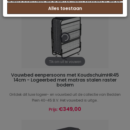
andere informatie die u aan ze heeft verstrekt of die ze
Alles toestaan
hebben verzameld op basis van uw gebruik van hun
services.
Tik om uit te vouwen
Vouwbed eenpersoons met KoudschuimHR45
14cm - Logeerbed met matras stalen raster
bodem
Ontdek dit luxe logeer- en vouwbed uit de collectie van Bedden
Plein 40-45 B.V. Het vouwbed is uitge..
€349,00
Prijs: