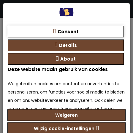
Menu
Stores
Zoeken
0 product(en) - €0,00
Home
Bedden
Vouwbedden
Consent
Details
About
Deze website maakt gebruik van cookies
We gebruiken cookies om content en advertenties te
personaliseren, om functies voor social media te bieden
en om ons websiteverkeer te analyseren. Ook delen we
informatie over uw gebruik van onze site met onze
Product vergelijk (0)
Weigeren
partners voor social media, adverteren en analyse. Deze
partners kunnen deze gegevens combineren met
Wijzig cookie-instellingen