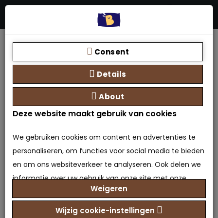
Menu
Stores
Zoeken
0 product(en) - €0,00
Home
Soorten boxsprings
Boxspring met opbergruimte - eenpersoons
Consent
Opberg boxspring Princess 90x200
Details
About
Deze website maakt gebruik van cookies
We gebruiken cookies om content en advertenties te
personaliseren, om functies voor social media te bieden
en om ons websiteverkeer te analyseren. Ook delen we
informatie over uw gebruik van onze site met onze
Weigeren
partners voor social media, adverteren en analyse. Deze
partners kunnen deze gegevens combineren met
Wijzig cookie-instellingen