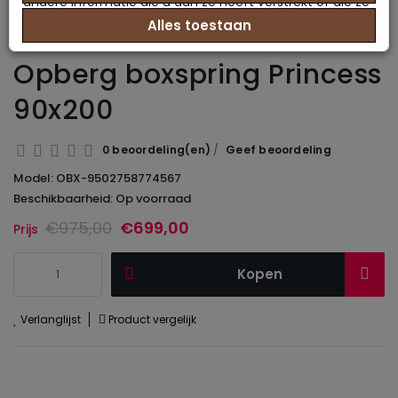
andere informatie die u aan ze heeft verstrekt of die ze
Alles toestaan
hebben verzameld op basis van uw gebruik van hun
services.
Opberg boxspring Princess
90x200
0 beoordeling(en)
/
Geef beoordeling
Model: OBX-9502758774567
Beschikbaarheid: Op voorraad
€975,00
€699,00
Prijs
Kopen
Verlanglijst
Product vergelijk