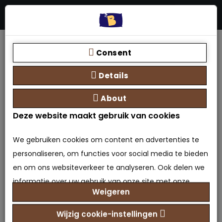
Menu
Stores
Zoeken
0 product(en) - €0,00
Home
Soorten boxsprings
Boxspring met opbergruimte - eenpersoons
Consent
Eenpersoons opbergboxspring
Details
About
Deze website maakt gebruik van cookies
We gebruiken cookies om content en advertenties te
personaliseren, om functies voor social media te bieden
en om ons websiteverkeer te analyseren. Ook delen we
Eenpersoons
informatie over uw gebruik van onze site met onze
Weigeren
opbergboxspring
partners voor social media, adverteren en analyse. Deze
partners kunnen deze gegevens combineren met
Wijzig cookie-instellingen
0 beoordeling(en)
/
Geef beoordeling