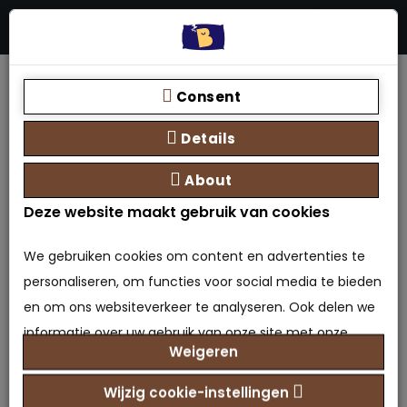
Menu
Stores
Zoeken
0 product(en) - €0,00
Home
Soorten boxsprings
Boxspring met opbergruimte - tweepersoons
Consent
Boxspring ROLEX
Details
About
Boxspring ROLEX
Deze website maakt gebruik van cookies
0 beoordeling(en)
/
Geef beoordeling
We gebruiken cookies om content en advertenties te
Model: OBX-6151118440425
personaliseren, om functies voor social media te bieden
Beschikbaarheid: Op voorraad
en om ons websiteverkeer te analyseren. Ook delen we
€1.099,00
Prijs
informatie over uw gebruik van onze site met onze
Weigeren
partners voor social media, adverteren en analyse. Deze
Maat selecteren
partners kunnen deze gegevens combineren met
Wijzig cookie-instellingen