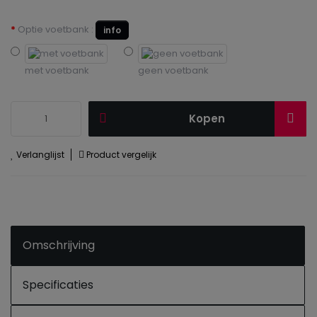
Optie voetbank :
info
met voetbank
geen voetbank
Kopen
Verlanglijst
Product vergelijk
Omschrijving
Specificaties