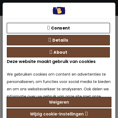
Menu
Stores
Zoeken
0 product(en) - €0,00
Home
Soorten boxsprings
Boxspring met opbergruimte - tweepersoons
Consent
Boxspring Mira met opbergfunctie
Details
About
Deze website maakt gebruik van cookies
We gebruiken cookies om content en advertenties te
personaliseren, om functies voor social media te bieden
en om ons websiteverkeer te analyseren. Ook delen we
informatie over uw gebruik van onze site met onze
Weigeren
partners voor social media, adverteren en analyse. Deze
partners kunnen deze gegevens combineren met
Boxspring Mira met
Wijzig cookie-instellingen