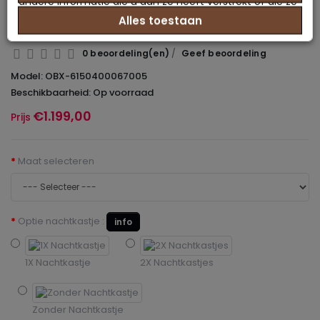
andere informatie die u aan ze heeft verstrekt of die ze
opbergfunctie
Alles toestaan
hebben verzameld op basis van uw gebruik van hun
services.
0 beoordeling(en)
/
Geef beoordeling
Model: OBX-6150400067005
Beschikbaarheid: Op voorraad
€1.199,00
Prijs
Maat selecteren
Optie nachtkastje :
info
1X Nachtkastje
2X Nachtkastjes
Zonder Nachtkastje