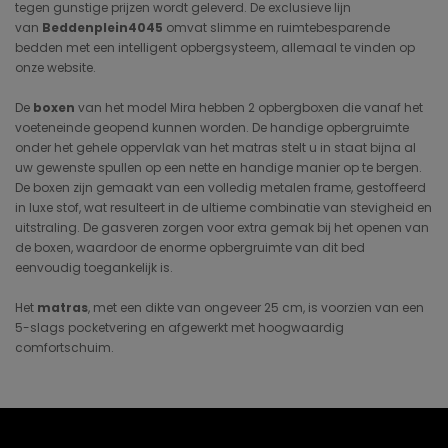
tegen gunstige prijzen wordt geleverd. De exclusieve lijn
van
Beddenplein4045
omvat slimme en ruimtebesparende
bedden met een intelligent opbergsysteem, allemaal te vinden op
onze website.
De
boxen
van het model Mira hebben 2 opbergboxen die vanaf het
voeteneinde geopend kunnen worden. De handige opbergruimte
onder het gehele oppervlak van het matras stelt u in staat bijna al
uw gewenste spullen op een nette en handige manier op te bergen.
De boxen zijn gemaakt van een volledig metalen frame, gestoffeerd
in luxe stof, wat resulteert in de ultieme combinatie van stevigheid en
uitstraling. De gasveren zorgen voor extra gemak bij het openen van
de boxen, waardoor de enorme opbergruimte van dit bed
eenvoudig toegankelijk is.
Het
matras
, met een dikte van ongeveer 25 cm, is voorzien van een
5-slags pocketvering en afgewerkt met hoogwaardig
comfortschuim.