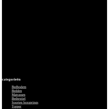
12.00 tot 18.00 uur
Dinsdag
09.30 tot 18.00 uur
Woensdag
09.30 tot 18.00 uur
Donderdag
09.30 tot 19.30 uur
Vrijdag
09.30 tot 18.00 uur
Zaterdag
09.00 tot 17.00 uur
Zondag
12.00 tot 17.00 uur
categorieën
Bedbodem
Bedden
Matrassen
Bedtextiel
Soorten boxsprings
Topper