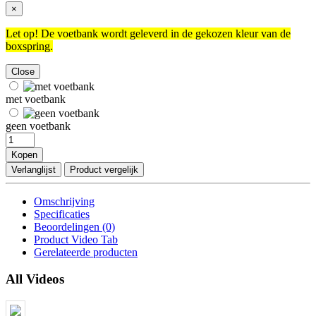
×
Let op! De voetbank wordt geleverd in de gekozen kleur van de
boxspring.
Close
met voetbank
geen voetbank
Kopen
Verlanglijst
Product vergelijk
Omschrijving
Specificaties
Beoordelingen (0)
Product Video Tab
Gerelateerde producten
All Videos