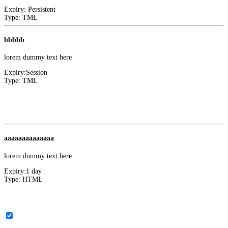
Expiry:
Persistent
Type:
TML
bbbbb
lorem dummy text here
Expiry:
Session
Type:
TML
Convert Insight
1
Facebook
aaaaaaaaaaaaaa
lorem dummy text here
Expiry:
1 day
Type:
HTML
Marketing
0