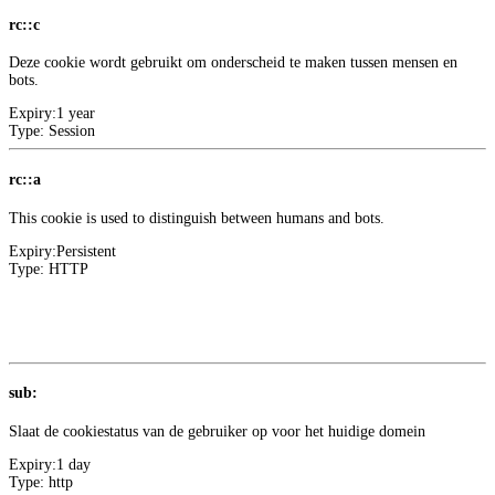
rc::c
Deze cookie wordt gebruikt om onderscheid te maken tussen mensen en
bots.
Expiry:
1 year
Type:
Session
rc::a
This cookie is used to distinguish between humans and bots.
Expiry:
Persistent
Type:
HTTP
Meer informatie over deze aanbieder
1
Google
sub:
Slaat de cookiestatus van de gebruiker op voor het huidige domein
Expiry:
1 day
Type:
http