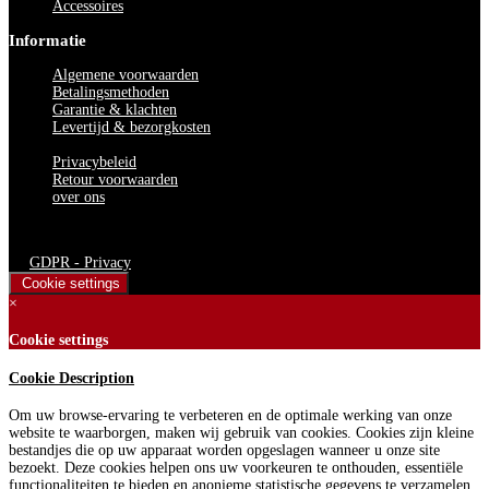
Accessoires
Informatie
Algemene voorwaarden
Betalingsmethoden
Garantie & klachten
Levertijd & bezorgkosten
Privacybeleid
Retour voorwaarden
over ons
Bedden Plein 40-45 B.V. © 2024. Alle rechten voorbehouden
GDPR - Privacy
Cookie settings
×
Cookie settings
Cookie Description
Om uw browse-ervaring te verbeteren en de optimale werking van onze
website te waarborgen, maken wij gebruik van cookies. Cookies zijn kleine
bestandjes die op uw apparaat worden opgeslagen wanneer u onze site
bezoekt. Deze cookies helpen ons uw voorkeuren te onthouden, essentiële
functionaliteiten te bieden en anonieme statistische gegevens te verzamelen