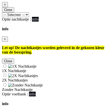
×
Close
Optie nachtkastje :
info
info
×
Let op! De nachtkastjes worden geleverd in de gekozen kleur
van de boxspring.
Close
1X Nachtkastje
2X Nachtkastjes
Zonder Nachtkastje
Optie voetbank :
info
info