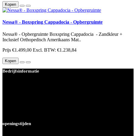
Kopen
Nessa® - Boxspring Cappadocia - Opbergruimte
Nessa® - Opbergruimte Boxspring Cappadocia - Zandkleur +
Inclusief Orthopedisch Amerikaans Mat..
Prijs
€1.499,00
Excl. BTW: €1.238,84
Kopen
Bedrijfsinformatie
BEDDEN PLEIN 40-45 B.V.
Joop van weezelhof 34
1063MK Amsterdam
KvK-nummer: 67412483
Btw-nummer: NL856975679B01
Tel : 020 - 4470680
info@beddenplein4045.nl
openingstijden
Maandag