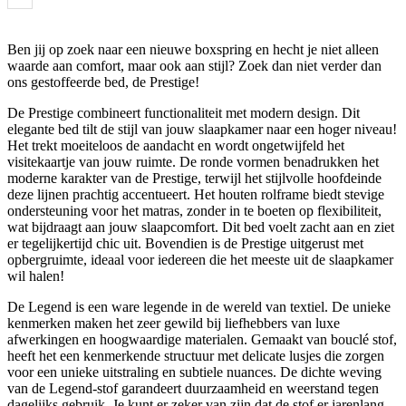
Ben jij op zoek naar een nieuwe boxspring en hecht je niet alleen
waarde aan comfort, maar ook aan stijl? Zoek dan niet verder dan
ons gestoffeerde bed, de Prestige!
De Prestige combineert functionaliteit met modern design. Dit
elegante bed tilt de stijl van jouw slaapkamer naar een hoger niveau!
Het trekt moeiteloos de aandacht en wordt ongetwijfeld het
visitekaartje van jouw ruimte. De ronde vormen benadrukken het
moderne karakter van de Prestige, terwijl het stijlvolle hoofdeinde
deze lijnen prachtig accentueert. Het houten rolframe biedt stevige
ondersteuning voor het matras, zonder in te boeten op flexibiliteit,
wat bijdraagt aan jouw slaapcomfort. Dit bed voelt zacht aan en ziet
er tegelijkertijd chic uit. Bovendien is de Prestige uitgerust met
opbergruimte, ideaal voor iedereen die het meeste uit de slaapkamer
wil halen!
De Legend is een ware legende in de wereld van textiel. De unieke
kenmerken maken het zeer gewild bij liefhebbers van luxe
afwerkingen en hoogwaardige materialen. Gemaakt van bouclé stof,
heeft het een kenmerkende structuur met delicate lusjes die zorgen
voor een unieke uitstraling en subtiele nuances. De dichte weving
van de Legend-stof garandeert duurzaamheid en weerstand tegen
dagelijks gebruik. Je kunt er zeker van zijn dat de stof er jarenlang