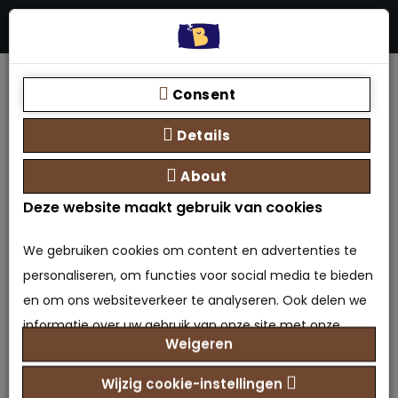
Menu
Stores
Zoeken
0 product(en) - €0,00
Home
Soorten boxsprings
Boxspring zonder matras
Consent
Opberg Boxspring King zonder matras
Details
About
Deze website maakt gebruik van cookies
We gebruiken cookies om content en advertenties te
personaliseren, om functies voor social media te bieden
en om ons websiteverkeer te analyseren. Ook delen we
informatie over uw gebruik van onze site met onze
Opberg Boxspring King
Weigeren
partners voor social media, adverteren en analyse. Deze
partners kunnen deze gegevens combineren met
zonder matras
Wijzig cookie-instellingen