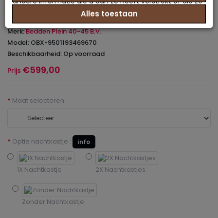
andere informatie die u aan ze heeft verstrekt of die ze
Alles toestaan
hebben verzameld op basis van uw gebruik van hun
0 beoordeling(en)
/
Geef beoordeling
services.
Merk:
Bedden Plein 40-45 B.V.
Model: OBX-9501193469670
Beschikbaarheid: Op voorraad
€599,00
Prijs
Maat selecteren
Optie nachtkastje :
info
1X Nachtkastje
2X Nachtkastjes
Zonder Nachtkastje