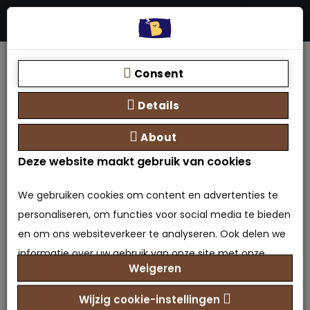
Menu
Stores
Zoeken
0 product(en) - €0,00
Home
Dekbed Katoen Zomerdekbed
Consent
Details
About
Deze website maakt gebruik van cookies
Dekbed Katoen
Zomerdekbed
We gebruiken cookies om content en advertenties te
personaliseren, om functies voor social media te bieden
0 beoordeling(en)
/
Geef beoordeling
en om ons websiteverkeer te analyseren. Ook delen we
Merk:
informatie over uw gebruik van onze site met onze
Bedden Plein 40-45 B.V.
Weigeren
Model: BTX-6013833514570
partners voor social media, adverteren en analyse. Deze
Beschikbaarheid: Op voorraad
partners kunnen deze gegevens combineren met
Wijzig cookie-instellingen
€29,95
Prijs