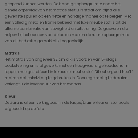
geopend kunnen worden. De handige opbergruimte onder het
gehele oppervlak van het matras stelt u in staat om bijna alle
gewenste spullen op een nette en handige manier op te bergen. Met
een volledig metalen frame bekleed met luxe meubelstof is dit de
ultieme combinatie van stevigheid en uitstraling. De gasveren die
helpen bij het openen van de boxen maken de ruime opbergruimte
van dit bed extra gemakkelijk toegankelijk.
Matras
Het matras van ongeveer 32 cm dik is voorzien van 5-slags
pocketvering en is afgewerkt met een hoogwaardige koudschuim
topper, mee gestoffeerd in luxueuze meubelstof. Dit opbergbed heeft 1
matras dat enkelzijdig te gebruiken is. Door regelmatig te draaien
verlengt u de levensduur van het matras.
Kleur
De Zara is alleen verkrijgbaar in de taupe/bruine kleur en stof, zoals
afgebeeld op de foto.