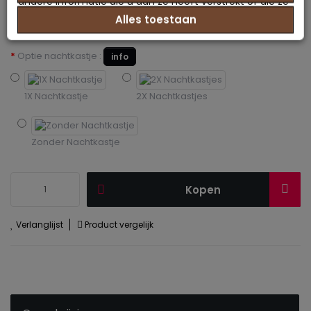
andere informatie die u aan ze heeft verstrekt of die ze
Alles toestaan
hebben verzameld op basis van uw gebruik van hun
services.
Optie nachtkastje :
info
1X Nachtkastje
2X Nachtkastjes
Zonder Nachtkastje
Kopen
Verlanglijst
Product vergelijk