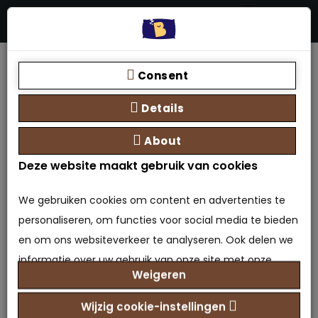
Menu
Stores
Zoeken
0 product(en) - €0,00
Home
Opberg Boxspring ZARA
Consent
Details
About
Deze website maakt gebruik van cookies
Opberg Boxspring ZARA
We gebruiken cookies om content en advertenties te
0 beoordeling(en)
/
Geef beoordeling
personaliseren, om functies voor social media te bieden
Model: OBX-9503926467328
en om ons websiteverkeer te analyseren. Ook delen we
Beschikbaarheid: Op voorraad
informatie over uw gebruik van onze site met onze
€1.499,00
Prijs
Weigeren
partners voor social media, adverteren en analyse. Deze
partners kunnen deze gegevens combineren met
Wijzig cookie-instellingen
Maat selecteren