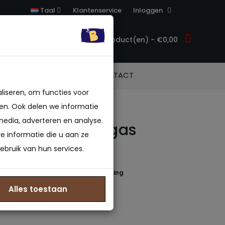
Klantenservice
Inloggen
Taal
0 product(en) - €0,00
ACCESSOIRES
CONTACT
liseren, om functies voor
en. Ook delen we informatie
media, adverteren en analyse.
 Boxspring Vegas
 informatie die u aan ze
 matras
ebruik van hun services.
 beoordeling(en)
/
Geef beoordeling
4674157158
Alles toestaan
: Op voorraad