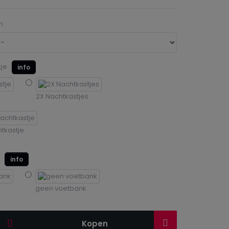
n
je :
info
e
2X Nachtkastjes
tkastje
 :
info
geen voetbank
Kopen