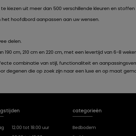
e kiezen uit meer dan 500 verschillende kleuren en stoffen
en het hoofdbord aanpassen aan uw wensen.
wee delen.
van 190 cm, 210 cm en 220 cm, met een levertijd van 6-8 weken
fecte combinatie van stijl, functionaliteit en aanpassing
or degenen die op zoek zijn naar een luxe en op maat gema
gstijden
categorieën
ag
12.00 tot 18.00 uur
Bedbodem