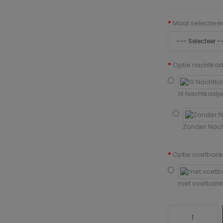
Maat selectere
Optie nachtkast
1X Nachtkastj
Zonder Nach
Optie voetbank
met voetbank