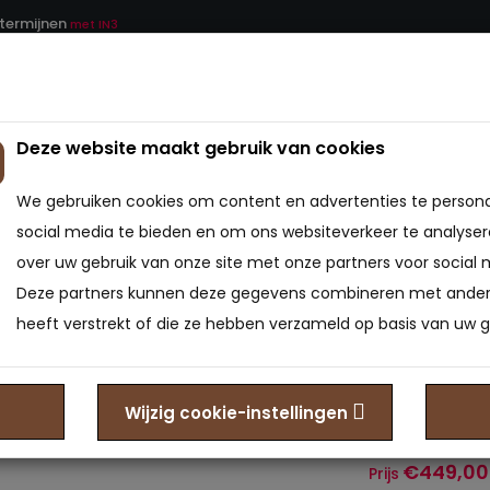
 termijnen
met IN3
Deze website maakt gebruik van cookies
ATRAS
BEDDEN
BEDBODEMS
BEDTEXTIEL
We gebruiken cookies om content en advertenties te persona
tras
social media te bieden en om ons websiteverkeer te analyser
over uw gebruik van onze site met onze partners voor social 
Opberg
Deze partners kunnen deze gegevens combineren met andere
zonder
heeft verstrekt of die ze hebben verzameld op basis van uw g
0
Model: OBX-950
Wijzig cookie-instellingen
Beschikbaarheid
€449,00
Prijs