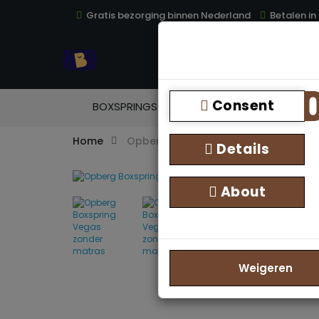
Gratis bezorging binnen Nederland
Betalen in
TOP
Consent
BOXSPRINGS
MATRASSEN
TOPM
Home
Opberg Boxspring Vegas zonder ma
Details
About
Weigeren