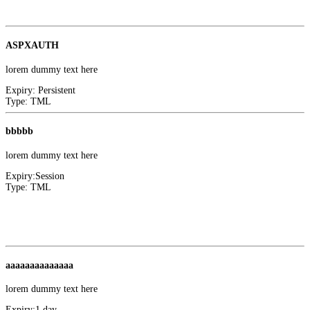
Google
ASPXAUTH
lorem dummy text here
Expiry:
Persistent
Type:
TML
bbbbb
lorem dummy text here
Expiry:
Session
Type:
TML
Convert Insight
1
Facebook
aaaaaaaaaaaaaa
lorem dummy text here
Expiry:
1 day