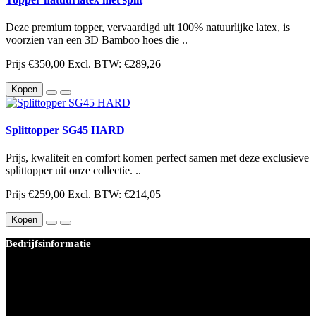
Deze premium topper, vervaardigd uit 100% natuurlijke latex, is
voorzien van een 3D Bamboo hoes die ..
Prijs
€350,00
Excl. BTW: €289,26
Kopen
Splittopper SG45 HARD
Prijs, kwaliteit en comfort komen perfect samen met deze exclusieve
splittopper uit onze collectie. ..
Prijs
€259,00
Excl. BTW: €214,05
Kopen
Bedrijfsinformatie
BEDDEN PLEIN 40-45 B.V.
Joop van weezelhof 34
1063MK Amsterdam
KvK-nummer: 67412483