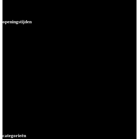
Btw-nummer: NL856975679B01
Tel : 020 - 4470680
info@beddenplein4045.nl
openingstijden
Maandag
12.00 tot 18.00 uur
Dinsdag
09.30 tot 18.00 uur
Woensdag
09.30 tot 18.00 uur
Donderdag
09.30 tot 19.30 uur
Vrijdag
09.30 tot 18.00 uur
Zaterdag
09.00 tot 17.00 uur
Zondag
12.00 tot 17.00 uur
categorieën