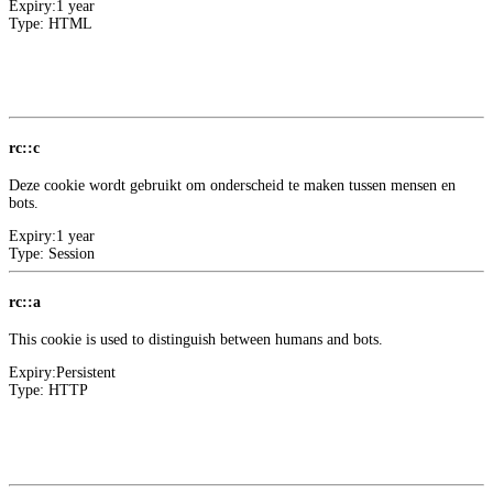
Expiry:
1 year
Type:
HTML
Meer informatie over deze aanbieder
2
Google
rc::c
Deze cookie wordt gebruikt om onderscheid te maken tussen mensen en
bots.
Expiry:
1 year
Type:
Session
rc::a
This cookie is used to distinguish between humans and bots.
Expiry:
Persistent
Type:
HTTP
Meer informatie over deze aanbieder
1
Google