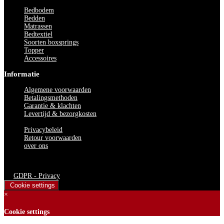
Bedbodem
Bedden
Matrassen
Bedtextiel
Soorten boxsprings
Topper
Accessoires
Informatie
Algemene voorwaarden
Betalingsmethoden
Garantie & klachten
Levertijd & bezorgkosten
Privacybeleid
Retour voorwaarden
over ons
Bedden Plein 40-45 B.V. © 2024. Alle rechten voorbehouden
GDPR - Privacy
Cookie settings
×
Cookie settings