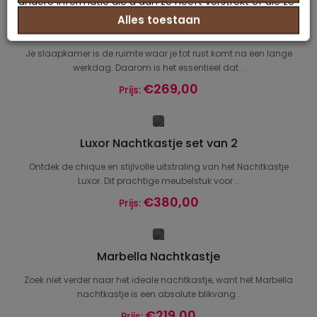
andere informatie die u aan ze heeft verstrekt of die ze
Alles toestaan
hebben verzameld op basis van uw gebruik van hun
Havana Nachtkastje
services.
Je slaapkamer is de ruimte waar je tot rust komt na een lange
werkdag. Daarom is het essentieel dat ..
€269,00
Prijs:
Luxor Nachtkastje set van 2
Ontdek de chique en stijlvolle uitstraling van het Nachtkastje
Luxor. Dit prachtige meubelstuk voor ..
€380,00
Prijs:
Marbella Nachtkastje
Zoek niet verder naar het ideale nachtkastje, want het Marbella
nachtkastje is een absolute blikvang..
€219,00
Prijs: