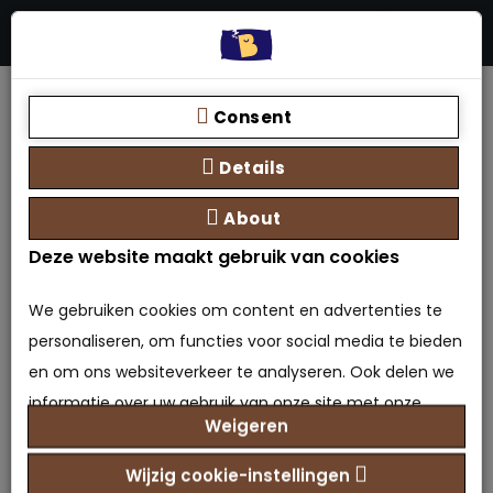
Menu
Stores
Zoeken
0 product(en) - €0,00
Home
Nachtkastje
Consent
Details
About
Product vergelijk (0)
Deze website maakt gebruik van cookies
We gebruiken cookies om content en advertenties te
personaliseren, om functies voor social media te bieden
Hamilton Nachtkastje
en om ons websiteverkeer te analyseren. Ook delen we
Het Nachtkastje Hamilton is een prachtig meubelstuk dat de sfeer
informatie over uw gebruik van onze site met onze
in uw slaapkamer direct bepaalt. Na..
Weigeren
partners voor social media, adverteren en analyse. Deze
€199,00
Prijs:
partners kunnen deze gegevens combineren met
Wijzig cookie-instellingen