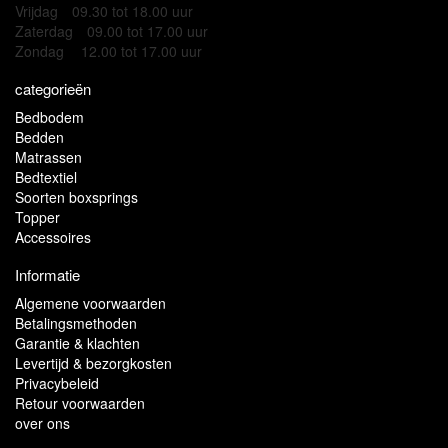
Vrijdag
09.30 tot 18.00 uur
Zaterdag
09.00 tot 17.00 uur
Zondag
12.00 tot 17.00 uur
categorieën
Bedbodem
Bedden
Matrassen
Bedtextiel
Soorten boxsprings
Topper
Accessoires
Informatie
Algemene voorwaarden
Betalingsmethoden
Garantie & klachten
Levertijd & bezorgkosten
Privacybeleid
Retour voorwaarden
over ons