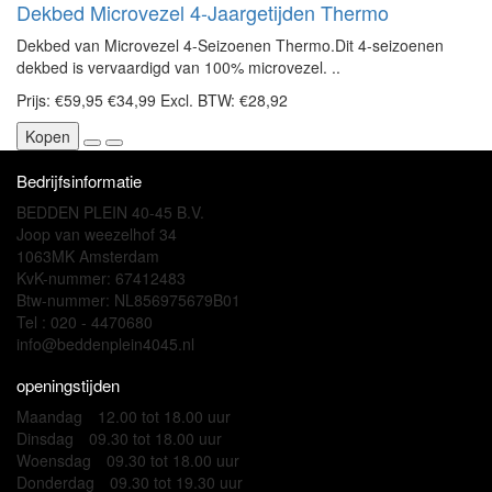
Dekbed Microvezel 4-Jaargetijden Thermo
Dekbed van Microvezel 4-Seizoenen Thermo.Dit 4-seizoenen
dekbed is vervaardigd van 100% microvezel. ..
Prijs:
€59,95
€34,99
Excl. BTW: €28,92
Kopen
Bedrijfsinformatie
BEDDEN PLEIN 40-45 B.V.
Joop van weezelhof 34
1063MK Amsterdam
KvK-nummer: 67412483
Btw-nummer: NL856975679B01
Tel : 020 - 4470680
info@beddenplein4045.nl
openingstijden
Maandag
12.00 tot 18.00 uur
Dinsdag
09.30 tot 18.00 uur
Woensdag
09.30 tot 18.00 uur
Donderdag
09.30 tot 19.30 uur