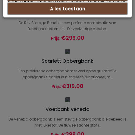
andere informatie die u aan ze heeft verstrekt of die ze
Alles toestaan
hebben verzameld op basis van uw gebruik van hun
Ritz Opbergbank
services.
De Ritz Storage Bench is een perfecte combinatie van
functionaliteit en stijl. Dit veelzijdige meube..
€299,00
Prijs:
Scarlett Opbergbank
Een praktische opbergbank met veel opbergruimte!De
opbergbank Scarlett is niet alleen functioneel, m..
€319,00
Prijs:
Voetbank venezia
De Venezia opbergbank is een stevige opbergbank die bekleed is
met luxestof. De fluweelzachte stof i..
€399,00
Prijs: