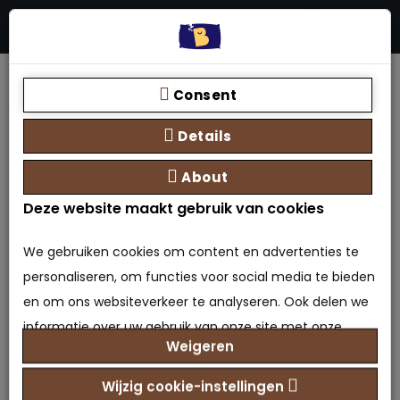
Menu
Stores
Zoeken
0 product(en) - €0,00
Home
Voetbank
Consent
Details
About
Product vergelijk (0)
Deze website maakt gebruik van cookies
We gebruiken cookies om content en advertenties te
personaliseren, om functies voor social media te bieden
Marbella Opbergbank
en om ons websiteverkeer te analyseren. Ook delen we
Vergroot de uitstraling van je slaapkamer met de toevoeging
informatie over uw gebruik van onze site met onze
van een opbergbank zoals Marbella, die n..
Weigeren
partners voor social media, adverteren en analyse. Deze
€399,00
Prijs:
partners kunnen deze gegevens combineren met
Wijzig cookie-instellingen