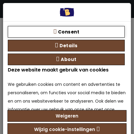
Menu
Stores
Zoeken
0 product(en) - €0,00
Home
Vouwbed met spiraalbodem 2 persoons
Consent
Details
About
Deze website maakt gebruik van cookies
We gebruiken cookies om content en advertenties te
personaliseren, om functies voor social media te bieden
en om ons websiteverkeer te analyseren. Ook delen we
Vouwbed met
informatie over uw gebruik van onze site met onze
spiraalbodem 2 persoons
Weigeren
partners voor social media, adverteren en analyse. Deze
partners kunnen deze gegevens combineren met
Wijzig cookie-instellingen
0 beoordeling(en)
/
Geef beoordeling