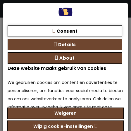
Menu
Stores
Zoeken
0 product(en) - €0,00
Home
Elektrische Lattenbodem Superia 28-lat
Consent
Details
Elektrische Lattenbodem
About
Superia 28-lat
Deze website maakt gebruik van cookies
0 beoordeling(en)
/
Geef beoordeling
We gebruiken cookies om content en advertenties te
Model: BBO-6013827432422
personaliseren, om functies voor social media te bieden
Beschikbaarheid: Op voorraad
en om ons websiteverkeer te analyseren. Ook delen we
€299,00
Prijs
informatie over uw gebruik van onze site met onze
Weigeren
partners voor social media, adverteren en analyse. Deze
Maat selecteren
partners kunnen deze gegevens combineren met
Wijzig cookie-instellingen