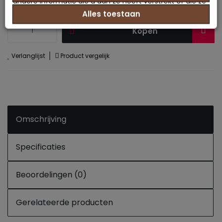
andere informatie die u aan ze heeft verstrekt of die ze
Alles toestaan
hebben verzameld op basis van uw gebruik van hun
services.
Kopen
Verlanglijst
Product vergelijk
Omschrijving
Specificaties
Beoordelingen (0)
Gerelateerde producten