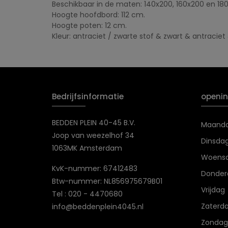
Beschikbaar in de maten: 140x200, 160x200 en 18
Hoogte hoofdbord: 112 cm.
Hoogte poten: 12 cm.
Kleur: antraciet / zwarte stof & zwart & antraciet
Bedrijfsinformatie
openin
BEDDEN PLEIN 40-45 B.V.
Maand
Joop van weezelhof 34
Dinsda
1063MK Amsterdam
Woens
KvK-nummer: 67412483
Donder
Btw-nummer: NL856975679B01
Vrijdag
Tel : 020 - 4470680
Zaterd
info@beddenplein4045.nl
Zondag