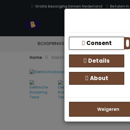
Gratis bezorging binnen Nederland
Betalen in
TOP
Consent
BOXSPRINGS
MATRASSEN
TOPM
Home
Elektrische Boxspring Tesla
Details
About
Weigeren