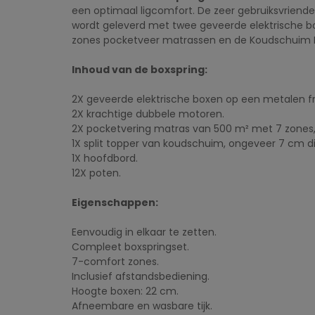
een optimaal ligcomfort. De zeer gebruiksvriendel
wordt geleverd met twee geveerde elektrische 
zones pocketveer matrassen en de Koudschuim HR
Inhoud van de boxspring:
2X geveerde elektrische boxen op een metalen 
2X krachtige dubbele motoren.
2X pocketvering matras van 500 m² met 7 zones
1X split topper van koudschuim, ongeveer 7 cm di
1X hoofdbord.
12X poten.
Eigenschappen:
Eenvoudig in elkaar te zetten.
Compleet boxspringset.
7-comfort zones.
Inclusief afstandsbediening.
Hoogte boxen: 22 cm.
Afneembare en wasbare tijk.