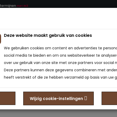
 termijnen
met IN3
Deze website maakt gebruik van cookies
ATRAS
BEDDEN
BEDBODEMS
BEDTEXTIEL
We gebruiken cookies om content en advertenties te persona
social media te bieden en om ons websiteverkeer te analyser
over uw gebruik van onze site met onze partners voor social 
Elektri
Deze partners kunnen deze gegevens combineren met andere
heeft verstrekt of die ze hebben verzameld op basis van uw g
0
Model: EBX-6013
Beschikbaarheid
Wijzig cookie-instellingen
€1.599,0
Prijs