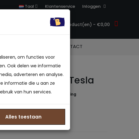
Klantenservice
Inloggen
Taal
0 product(en) - €0,00
ACCESSOIRES
CONTACT
liseren, om functies voor
en. Ook delen we informatie
media, adverteren en analyse.
sche Boxspring Tesla
 informatie die u aan ze
ebruik van hun services.
 beoordeling(en)
/
Geef beoordeling
836951976
: Op voorraad
Alles toestaan
0