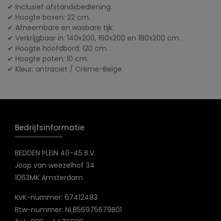
✔ Inclusief afstandsbediening.
✔ Hoogte boxen: 22 cm.
✔ Afneembare en wasbare tijk.
✔ Verkrijgbaar in: 140x200, 160x200 en 180x200 cm.
✔ Hoogte hoofdbord: 120 cm.
✔ Hoogte poten: 10 cm.
✔ Kleur: antraciet / Crème-Beige.
Bedrijfsinformatie
BEDDEN PLEIN 40-45 B.V.
Joop van weezelhof 34
1063MK Amsterdam
KvK-nummer: 67412483
Btw-nummer: NL856975679B01