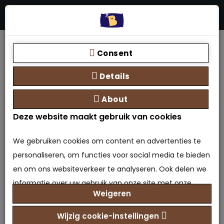
Menu
Stores
Zoeken
0 product(en) - €0,00
Home
Elektrische Boxspring Bulut compleet met split
Consent
topper
Details
About
Deze website maakt gebruik van cookies
We gebruiken cookies om content en advertenties te
personaliseren, om functies voor social media te bieden
en om ons websiteverkeer te analyseren. Ook delen we
Elektrische Boxspring Bulut
informatie over uw gebruik van onze site met onze
compleet met split topper
Weigeren
partners voor social media, adverteren en analyse. Deze
partners kunnen deze gegevens combineren met
Wijzig cookie-instellingen
0 beoordeling(en)
/
Geef beoordeling