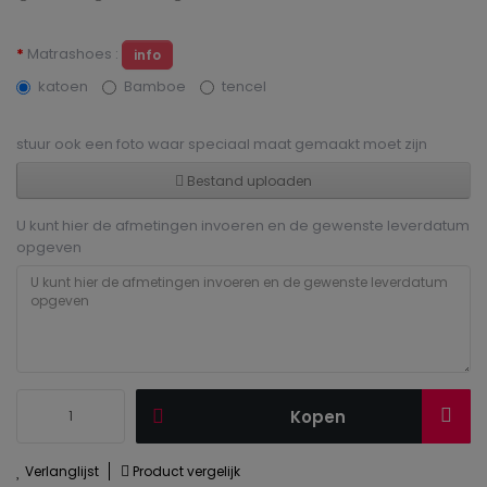
Matrashoes :
info
katoen
Bamboe
tencel
stuur ook een foto waar speciaal maat gemaakt moet zijn
Bestand uploaden
U kunt hier de afmetingen invoeren en de gewenste leverdatum
opgeven
Kopen
Verlanglijst
Product vergelijk