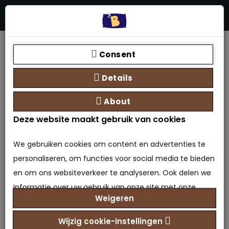
Menu
Stores
Zoeken
0 product(en) - €0,00
Home
Achthoekig matras op maat
Consent
Details
About
Deze website maakt gebruik van cookies
Achthoekig matras op
We gebruiken cookies om content en advertenties te
maat
personaliseren, om functies voor social media te bieden
en om ons websiteverkeer te analyseren. Ook delen we
0 beoordeling(en)
/
Geef beoordeling
informatie over uw gebruik van onze site met onze
Merk:
Bedden Plein 40-45 B.V.
Weigeren
partners voor social media, adverteren en analyse. Deze
Model: OPM-7110242748523
partners kunnen deze gegevens combineren met
Beschikbaarheid: Op voorraad
Wijzig cookie-instellingen