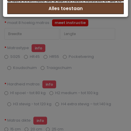
andere informatie die u aan ze heeft verstrekt of die ze
€90,00
Prijs
Alles toestaan
hebben verzameld op basis van uw gebruik van hun
services.
maat 8 hoekig matras :
meet instructie
Matrastype :
info
SG25
HR45
HR55
Pocketvering
Koudschuim
Traagschuim
Hardheid matras :
info
H1 spoel - tot 80 kg
H2 medium - tot 100 kg
H3 stevig - tot 120 kg
H4 extra stevig – tot 140 kg
Matras dikte :
info
15 cm
20 cm
25 cm