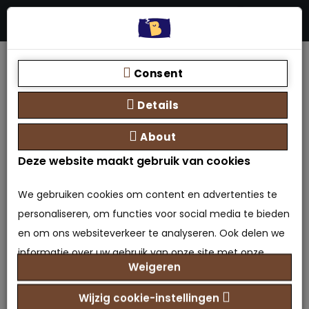
Menu
Stores
Zoeken
0 product(en) - €0,00
Home
Hoofdbord Continental - Sawana 21
Consent
Details
About
Deze website maakt gebruik van cookies
Hoofdbord Continental -
We gebruiken cookies om content en advertenties te
Sawana 21
personaliseren, om functies voor social media te bieden
en om ons websiteverkeer te analyseren. Ook delen we
0 beoordeling(en)
/
Geef beoordeling
informatie over uw gebruik van onze site met onze
Model: HB-9501598183584
Weigeren
partners voor social media, adverteren en analyse. Deze
Beschikbaarheid: Op voorraad
partners kunnen deze gegevens combineren met
Wijzig cookie-instellingen
€229,00
Prijs