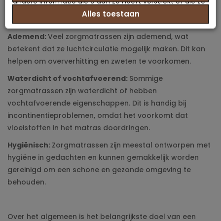
andere informatie die u aan ze heeft verstrekt of die ze
een veelvoorkomend probleem is bij langdurig
Alles toestaan
hebben verzameld op basis van uw gebruik van hun
bedlegerige patiënten.
services.
Ademend:
Veel zorgmatrassen zijn ademend, wat
betekent dat ze luchtcirculatie mogelijk maken. Dit kan
helpen om oververhitting en zweten te voorkomen.
Waterdicht of vochtafvoerend:
Sommige
zorgmatrassen zijn waterdicht of hebben
vochtafvoerende eigenschappen. Dit is handig bij
incontinentieproblemen, omdat het voorkomt dat
vloeistoffen in het matras doordringen.
Hygiënisch:
Zorgmatrassen zijn meestal ontworpen met
hygiëne in gedachten en kunnen gemakkelijk worden
gereinigd om een schone en gezonde omgeving te
behouden.
Over het algemeen is het belangrijkste doel van een