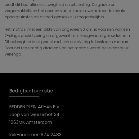
biedt dit bed ultieme stevigheid en uitstraling. De gasveren
vergemakkelijken het openen van de boxen, waardoor de royale
opbergruimte van dit bed gemakkelijk toegankelijk is.
Het matras, met een dikte van ongeveer 30 cm, is voorzien van een
7-slags pocketvering en afgewerkt met hoogwaardig koudschuim.
Dit opbergbed is uitgerust met een enkelzijdig te beslapen matras.
Door het regelmatig draaien van het matras wordt de levensduur
verlengd.
Bedrijfsinformatie
BEDDEN PLEIN 40-45 B.V.
Joop van weezelhof 34
1063MK Amsterdam
KvK-nummer: 67412483