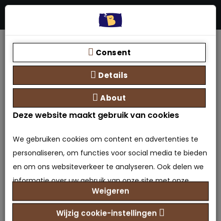
Menu
Stores
Zoeken
0 product(en) - €0,00
Home
Boxspring Marina met opbergfunctie
Consent
Details
About
Deze website maakt gebruik van cookies
Boxspring Marina met
opbergfunctie
We gebruiken cookies om content en advertenties te
personaliseren, om functies voor social media te bieden
0 beoordeling(en)
/
Geef beoordeling
en om ons websiteverkeer te analyseren. Ook delen we
Model: OBX-6150400033048
informatie over uw gebruik van onze site met onze
Weigeren
Beschikbaarheid: Op voorraad
partners voor social media, adverteren en analyse. Deze
€1.099,00
partners kunnen deze gegevens combineren met
Prijs
Wijzig cookie-instellingen