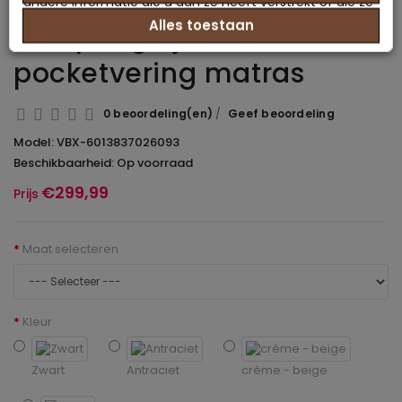
andere informatie die u aan ze heeft verstrekt of die ze
Alles toestaan
hebben verzameld op basis van uw gebruik van hun
Boxspring Bjorn +
services.
pocketvering matras
0 beoordeling(en)
/
Geef beoordeling
Model: VBX-6013837026093
Beschikbaarheid: Op voorraad
€299,99
Prijs
Maat selecteren
Kleur
Zwart
Antraciet
crème - beige