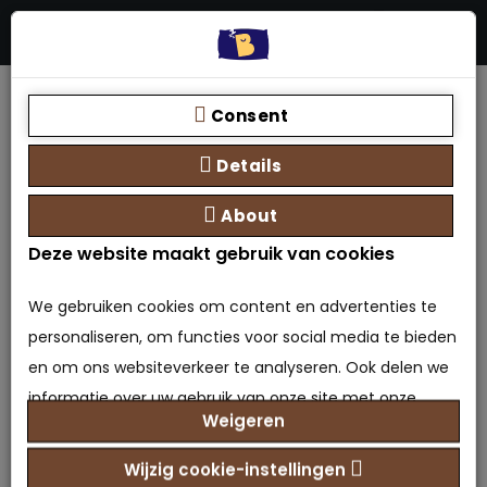
Menu
Stores
Zoeken
0 product(en) - €0,00
Home
Boxspring Bjorn + pocketvering matras
Consent
Details
About
Deze website maakt gebruik van cookies
We gebruiken cookies om content en advertenties te
personaliseren, om functies voor social media te bieden
en om ons websiteverkeer te analyseren. Ook delen we
informatie over uw gebruik van onze site met onze
Weigeren
partners voor social media, adverteren en analyse. Deze
partners kunnen deze gegevens combineren met
Wijzig cookie-instellingen