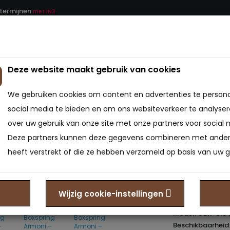
 termijnen
met IN3
Deze website maakt gebruik van cookies
ATRAS
BEDDEN
BEDBODEMS
BEDTEXTIEL
We gebruiken cookies om content en advertenties te persona
 Boxspring Armoni – Taupe Velvet (Zonder Matras)
social media te bieden en om ons websiteverkeer te analyser
over uw gebruik van onze site met onze partners voor social 
Opberg
Deze partners kunnen deze gegevens combineren met andere
Taupe 
heeft verstrekt of die ze hebben verzameld op basis van uw g
Matras
Wijzig cookie-instellingen
0
Model: OBX-615
Beschikbaarheid