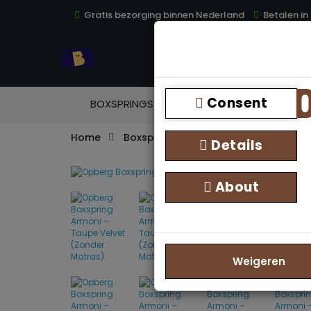
Gratis bezorging binnen Nederland
Betalen in
TOP
Consent
BOXSPRINGS
MATRASSEN
TOPM
Home
Boxspring zonder matras
Opberg
Details
About
Weigeren