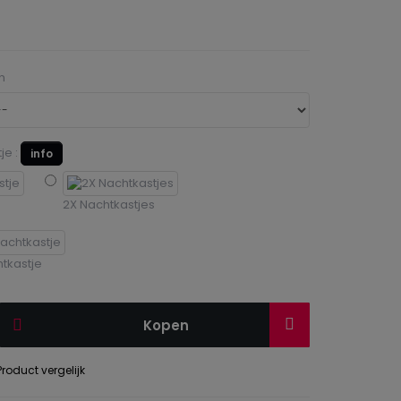
n
je :
info
e
2X Nachtkastjes
tkastje
Kopen
roduct vergelijk