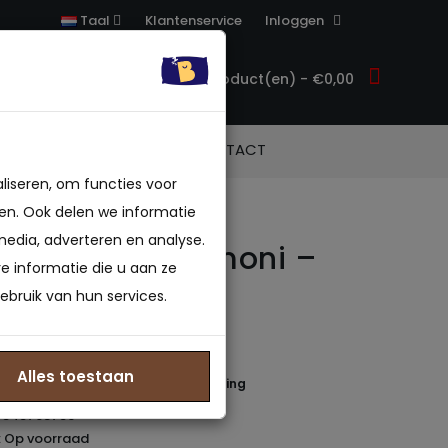
Klantenservice
Inloggen
Taal
0 product(en) - €0,00
ACCESSOIRES
CONTACT
liseren, om functies voor
en. Ook delen we informatie
media, adverteren en analyse.
 Boxspring Armoni –
 informatie die u aan ze
Velvet (Zonder
ebruik van hun services.
)
Alles toestaan
 beoordeling(en)
/
Geef beoordeling
4545798756
: Op voorraad