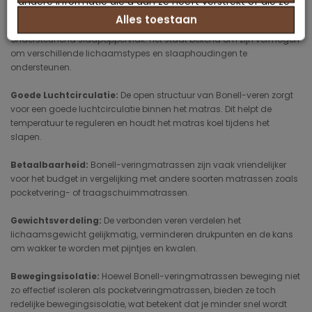
andere informatie die u aan ze heeft verstrekt of die ze
Alles toestaan
hebben verzameld op basis van uw gebruik van hun
Ondersteunend:
Het verbonden veersysteem biedt een stevig en
ondersteunend slaapoppervlak. Het staat bekend om zijn vermogen
services.
om verschillende lichaamstypes en slaaphoudingen te
ondersteunen.
Goede Luchtcirculatie:
De open structuur van Bonell-veren zorgt
voor een goede luchtcirculatie binnen het matras. Dit helpt de
temperatuur te reguleren en houdt het matras koel tijdens het
slapen.
Betaalbaarheid:
Bonell-veringmatrassen zijn vaak vriendelijker
voor het budget in vergelijking met andere soorten matrassen zoals
pocketvering- of traagschuimmatrassen.
Gewichtsverdeling:
De verbonden veren verdelen het
lichaamsgewicht gelijkmatig, verminderen drukpunten en de kans
om wakker te worden met pijntjes en kwalen.
Bewegingsisolatie:
Hoewel Bonell-veringmatrassen beweging niet
zo effectief isoleren als pocketveringmatrassen, bieden ze toch
redelijke bewegingsisolatie, wat betekent dat je minder snel wordt