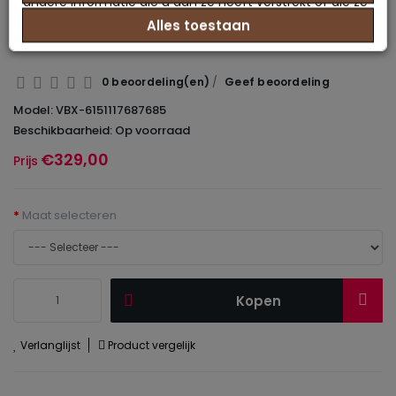
Ruimtebesparend -
andere informatie die u aan ze heeft verstrekt of die ze
Alles toestaan
hebben verzameld op basis van uw gebruik van hun
Gestoffeerd
services.
0 beoordeling(en)
/
Geef beoordeling
Model: VBX-6151117687685
Beschikbaarheid: Op voorraad
€329,00
Prijs
Maat selecteren
Kopen
Verlanglijst
Product vergelijk