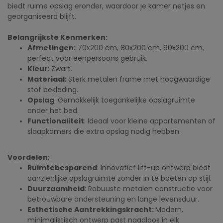
biedt ruime opslag eronder, waardoor je kamer netjes en
georganiseerd blijft.
Belangrijkste Kenmerken:
Afmetingen:
70x200 cm, 80x200 cm, 90x200 cm,
perfect voor eenpersoons gebruik.
Kleur
: Zwart.
Materiaal
: Sterk metalen frame met hoogwaardige
stof bekleding.
Opslag
: Gemakkelijk toegankelijke opslagruimte
onder het bed.
Functionaliteit
: Ideaal voor kleine appartementen of
slaapkamers die extra opslag nodig hebben.
Voordelen
:
Ruimtebesparend
: Innovatief lift-up ontwerp biedt
aanzienlijke opslagruimte zonder in te boeten op stijl.
Duurzaamheid
: Robuuste metalen constructie voor
betrouwbare ondersteuning en lange levensduur.
Esthetische Aantrekkingskracht:
Modern,
minimalistisch ontwerp past naadloos in elk