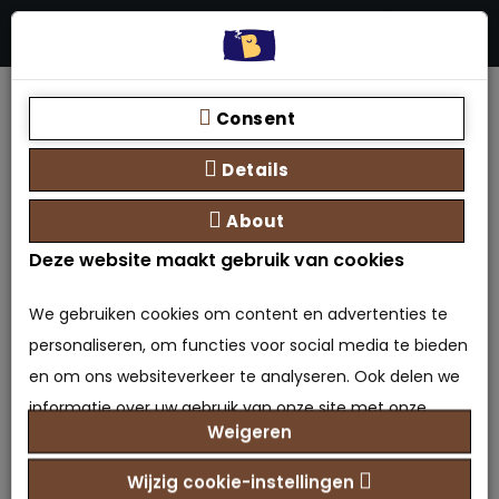
Menu
Stores
Zoeken
0 product(en) - €0,00
Home
1 Persoons Nessa® Opbergruimte Boxspring -
Consent
Ruimtebesparend - Gestoffeerd
Details
About
Deze website maakt gebruik van cookies
We gebruiken cookies om content en advertenties te
personaliseren, om functies voor social media te bieden
en om ons websiteverkeer te analyseren. Ook delen we
1 Persoons Nessa®
informatie over uw gebruik van onze site met onze
Weigeren
partners voor social media, adverteren en analyse. Deze
Opbergruimte Boxspring -
partners kunnen deze gegevens combineren met
Wijzig cookie-instellingen