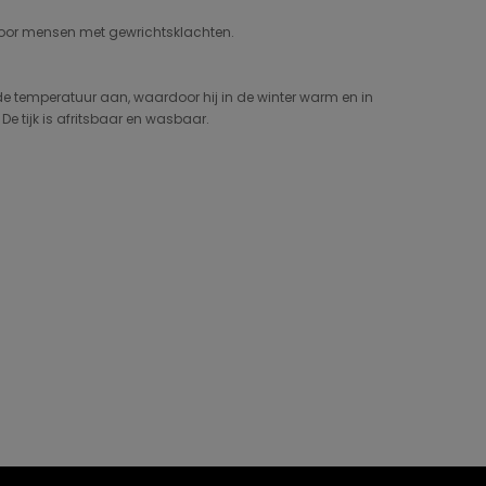
voor mensen met gewrichtsklachten.
n de temperatuur aan, waardoor hij in de winter warm en in
e tijk is afritsbaar en wasbaar.