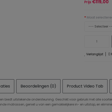
€119,00
Prijs
Maat selectere
Verlanglijst
P
caties
Beoordelingen (0)
Product Video Tab
n biedt uitstekende ondersteuning. Geschikt voor gebruik met alle soor
de matrassen, geniet u van een gemakkelijkere in- en uitstap, en eliminee