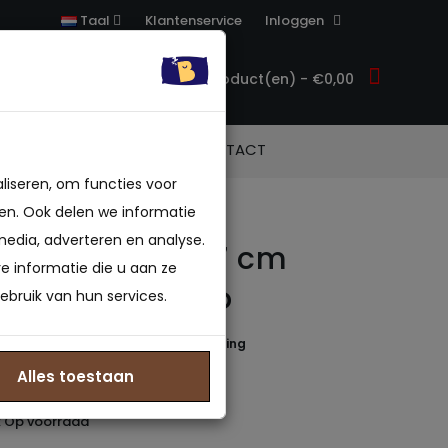
Klantenservice
Inloggen
Taal
0 product(en) - €0,00
ACCESSOIRES
CONTACT
liseren, om functies voor
en. Ook delen we informatie
media, adverteren en analyse.
 NASA Deluxe 7 cm
 informatie die u aan ze
schuim Bamboo
ebruik van hun services.
 beoordeling(en)
/
Geef beoordeling
in 40-45 B.V.
Alles toestaan
3854644669
: Op voorraad