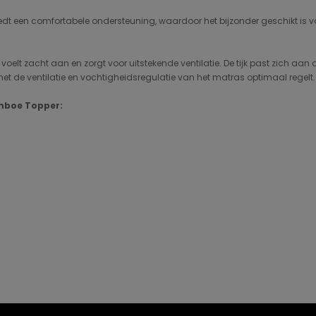
dt een comfortabele ondersteuning, waardoor het bijzonder geschikt is 
 voelt zacht aan en zorgt voor uitstekende ventilatie. De tijk past zich aa
 de ventilatie en vochtigheidsregulatie van het matras optimaal regelt. D
mboe Topper: