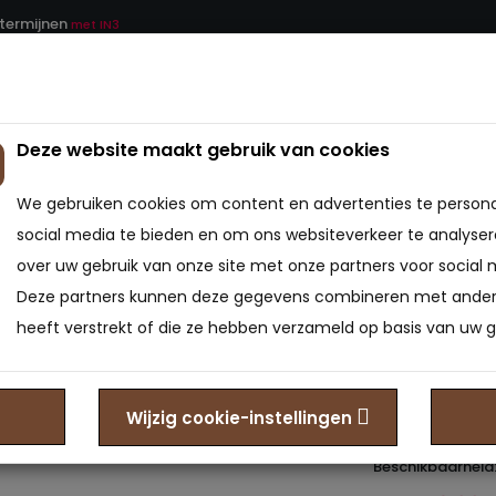
 termijnen
met IN3
Deze website maakt gebruik van cookies
ATRAS
BEDDEN
BEDBODEMS
BEDTEXTIEL
We gebruiken cookies om content en advertenties te persona
NASA Deluxe 7 cm Traagschuim Bamboo
social media te bieden en om ons websiteverkeer te analyser
over uw gebruik van onze site met onze partners voor social 
Topper
Deze partners kunnen deze gegevens combineren met andere
Traag
heeft verstrekt of die ze hebben verzameld op basis van uw g
0
Merk:
Bedden Ple
Wijzig cookie-instellingen
Model: TPR-601
Beschikbaarheid