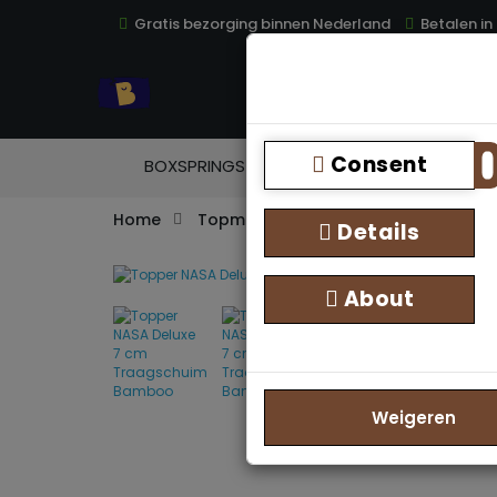
Gratis bezorging binnen Nederland
Betalen in
TOP
Consent
BOXSPRINGS
MATRASSEN
TOPM
Home
Topmatras
Topper
Topper 
Details
About
Weigeren