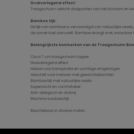
Drukverlagend effect:
Traagschuim verlicht drukpunten van het lichaam en bie
Bamboe tijk:
De tijk van bamboe is vervaardigd van natuurlijke vezels,
de zomer koel aanvoelt. Bamboe droogt snel, waardoor het
Belangrijkste kenmerken van de Traagschuim Ba
Circa 7 cm traagschuim topper
Drukverlagend effect
Ideaal voor transpiratie en vochtige omgevingen
Geschikt voor mensen met gewrichtsklachten
Bamboe tijk met natuurlijke vezels
Superzacht en comfortabel
Anti-allergisch en stofvrij
Machine wasbare tijk
Beschikbaar in diverse maten.