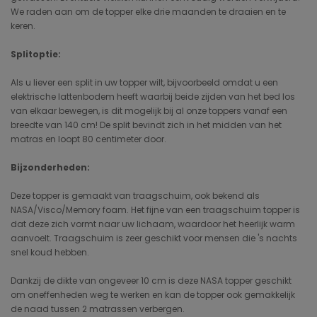
We raden aan om de topper elke drie maanden te draaien en te
keren.
Splitoptie:
Als u liever een split in uw topper wilt, bijvoorbeeld omdat u een
elektrische lattenbodem heeft waarbij beide zijden van het bed los
van elkaar bewegen, is dit mogelijk bij al onze toppers vanaf een
breedte van 140 cm! De split bevindt zich in het midden van het
matras en loopt 80 centimeter door.
Bijzonderheden:
Deze topper is gemaakt van traagschuim, ook bekend als
NASA/Visco/Memory foam. Het fijne van een traagschuim topper is
dat deze zich vormt naar uw lichaam, waardoor het heerlijk warm
aanvoelt. Traagschuim is zeer geschikt voor mensen die 's nachts
snel koud hebben.
Dankzij de dikte van ongeveer 10 cm is deze NASA topper geschikt
om oneffenheden weg te werken en kan de topper ook gemakkelijk
de naad tussen 2 matrassen verbergen.