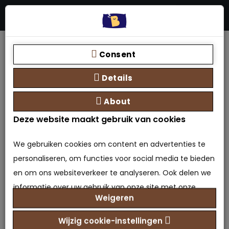
Menu
Stores
Zoeken
0 product(en) - €0,00
Home
Topmatras
Splittoppers
Splittopper Nasa Traagschuim
Consent
Details
About
Deze website maakt gebruik van cookies
Splittopper Nasa
We gebruiken cookies om content en advertenties te
personaliseren, om functies voor social media te bieden
Traagschuim
en om ons websiteverkeer te analyseren. Ook delen we
informatie over uw gebruik van onze site met onze
0 beoordeling(en)
/
Geef beoordeling
Weigeren
partners voor social media, adverteren en analyse. Deze
Merk:
Bedden Plein 40-45 B.V.
partners kunnen deze gegevens combineren met
Model: TPR-9505843279411
Wijzig cookie-instellingen