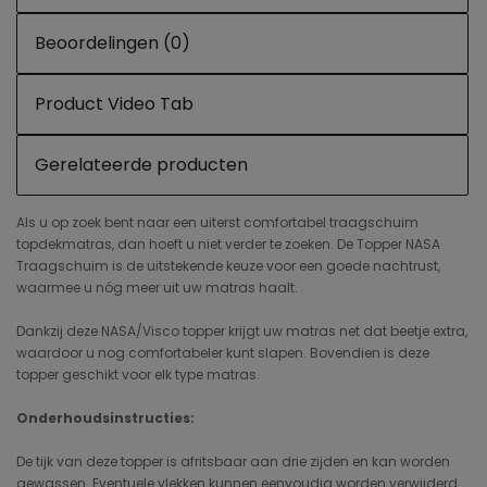
Beoordelingen (0)
Product Video Tab
Gerelateerde producten
Als u op zoek bent naar een uiterst comfortabel traagschuim
topdekmatras, dan hoeft u niet verder te zoeken. De Topper NASA
Traagschuim is de uitstekende keuze voor een goede nachtrust,
waarmee u nóg meer uit uw matras haalt.
Dankzij deze NASA/Visco topper krijgt uw matras net dat beetje extra,
waardoor u nog comfortabeler kunt slapen. Bovendien is deze
topper geschikt voor elk type matras.
Onderhoudsinstructies:
De tijk van deze topper is afritsbaar aan drie zijden en kan worden
gewassen. Eventuele vlekken kunnen eenvoudig worden verwijderd.