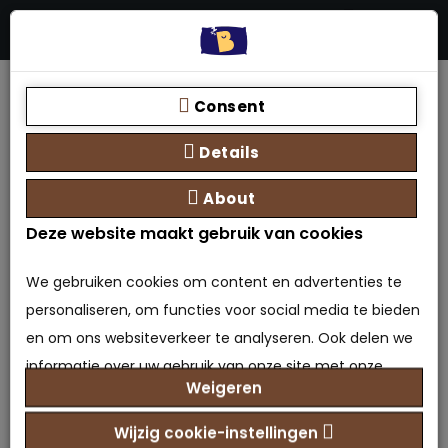
Menu
Stores
Zoeken
0 product(en) - €0,00
Home
Topper SG45 HARD
Consent
Details
Topper SG45 HARD
About
0 beoordeling(en)
/
Geef beoordeling
Deze website maakt gebruik van cookies
Merk:
Bedden Plein 40-45 B.V.
Model: TPR-9508881379297
We gebruiken cookies om content en advertenties te
Beschikbaarheid: Op voorraad
personaliseren, om functies voor social media te bieden
€119,00
Prijs
en om ons websiteverkeer te analyseren. Ook delen we
informatie over uw gebruik van onze site met onze
Weigeren
partners voor social media, adverteren en analyse. Deze
Maat selecteren
partners kunnen deze gegevens combineren met
Wijzig cookie-instellingen