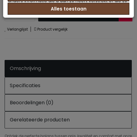
andere informatie die u aan ze heeft verstrekt of die ze
Alles toestaan
hebben verzameld op basis van uw gebruik van hun
Kopen
services.
Verlanglijst
Product vergelijk
Omschrijving
Specificaties
Beoordelingen (0)
Gerelateerde producten
Ontdek de perfecte balans tussen prijs, kwaliteit en comfort met onze