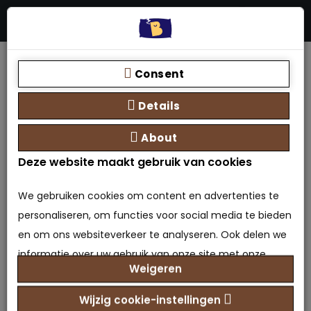
Menu
Stores
Zoeken
0 product(en) - €0,00
Home
Teddy 1-persoons opbergboxspring
Consent
Details
About
Deze website maakt gebruik van cookies
We gebruiken cookies om content en advertenties te
personaliseren, om functies voor social media te bieden
en om ons websiteverkeer te analyseren. Ook delen we
informatie over uw gebruik van onze site met onze
Teddy 1-persoons
Weigeren
partners voor social media, adverteren en analyse. Deze
opbergboxspring
partners kunnen deze gegevens combineren met
Wijzig cookie-instellingen