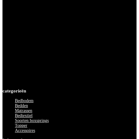
Dinsdag
09.30 tot 18.00 uur
Woensdag
09.30 tot 18.00 uur
Donderdag
09.30 tot 19.30 uur
Vrijdag
09.30 tot 18.00 uur
Zaterdag
09.00 tot 17.00 uur
Zondag
12.00 tot 17.00 uur
categorieën
Bedbodem
Bedden
Matrassen
Bedtextiel
Soorten boxsprings
Topper
Accessoires