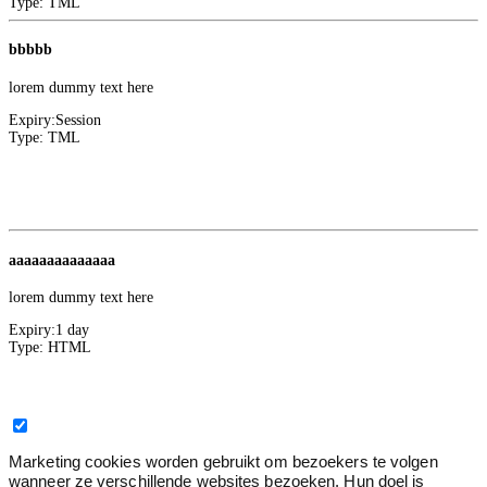
Type:
TML
bbbbb
lorem dummy text here
Expiry:
Session
Type:
TML
Convert Insight
1
Facebook
aaaaaaaaaaaaaa
lorem dummy text here
Expiry:
1 day
Type:
HTML
Marketing
0
Marketing cookies worden gebruikt om bezoekers te volgen
wanneer ze verschillende websites bezoeken. Hun doel is