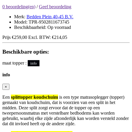
0 beoordeling(en)
/
Geef beoordeling
Merk:
Bedden Plein 40-45 B.V.
Model: TPR-9502811673745
Beschikbaarheid: Op voorraad
Prijs
€259,00
Excl. BTW:
€214,05
Beschikbare opties:
maat topper :
info
info
×
Een
splittopper koudschuim
is een type matrasoplegger (topper)
gemaakt van koudschuim, dat is voorzien van een split in het
midden. Deze split zorgt ervoor dat de topper op een
tweepersoonsmatras met verstelbare bedbodems kan worden
gebruikt, waarbij elke zijde afzonderlijk kan worden versteld zonder
dat dit invloed heeft op de andere zijde.