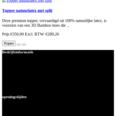
Topper natuurlatex met split
Deze premium topper, vervaardigd uit 100% natuurlijke latex, is
voorzien van een 3D Bamboo hoes die ..
Prijs
€350,00
Excl. BTW: €289,26
Kopen
Bedrijfsinformatie
BEDDEN PLEIN 40-45 B.V.
Joop van weezelhof 34
1063MK Amsterdam
KvK-nummer: 67412483
Btw-nummer: NL856975679B01
Tel : 020 - 4470680
info@beddenplein4045.nl
openingstijden
Maandag
12.00 tot 18.00 uur