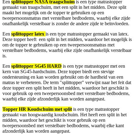
Een
splittopper NASA traagschuim
is een type matrastopper
gemaakt van traagschuim, met een split in het midden. Deze split
maakt het mogelijk om de topper te gebruiken op een
tweepersoonsmatras met verstelbare bedbodems, waarbij elke zijde
onafhankelijk verstelbaar is zonder de andere zijde te beïnvloeden.
Een
splittopper latex
is een type matrastopper gemaakt van latex.
Deze topper heeft een split in het midden, waardoor het mogelijk is
om de topper te gebruiken op een tweepersoonsmatras met
verstelbare bedbodems, waarbij elke zijde onafhankelijk verstelbaar
is.
Een
splittopper SG45 HARD
is een type matrastopper met een
kern van SG45-hardschuim. Deze topper biedt een stevige
ondersteuning en kan worden gebruikt om de hardheid van een
matras te verbeteren. De term "splittopper" verwijst naar het feit dat
deze topper een split heeft in het midden, waardoor het geschikt is
voor gebruik op een tweepersoonsbed met verstelbare bedbodems,
waarbij elke zijde afzonderlijk kan worden aangepast.
Topper HR Koudschuim met split
is een type matrastopper
gemaakt van hoogwaardig koudschuim. Het heeft een split in het
midden, waardoor het geschikt is voor gebruik op een
tweepersoonsbed met verstelbare bedbodems, waarbij elke kant
afzonderlijk kan worden aangepast.