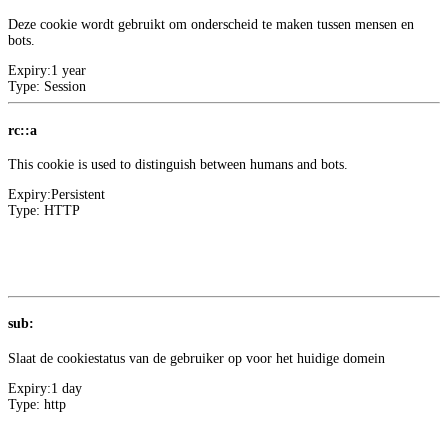
Deze cookie wordt gebruikt om onderscheid te maken tussen mensen en
bots.
Expiry:
1 year
Type:
Session
rc::a
This cookie is used to distinguish between humans and bots.
Expiry:
Persistent
Type:
HTTP
Meer informatie over deze aanbieder
1
Google
sub:
Slaat de cookiestatus van de gebruiker op voor het huidige domein
Expiry:
1 day
Type:
http
Voorkeur
0