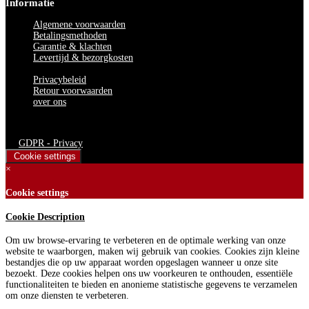
Informatie
Algemene voorwaarden
Betalingsmethoden
Garantie & klachten
Levertijd & bezorgkosten
Privacybeleid
Retour voorwaarden
over ons
Bedden Plein 40-45 B.V. © 2024. Alle rechten voorbehouden
GDPR - Privacy
Cookie settings
×
Cookie settings
Cookie Description
Om uw browse-ervaring te verbeteren en de optimale werking van onze
website te waarborgen, maken wij gebruik van cookies. Cookies zijn kleine
bestandjes die op uw apparaat worden opgeslagen wanneer u onze site
bezoekt. Deze cookies helpen ons uw voorkeuren te onthouden, essentiële
functionaliteiten te bieden en anonieme statistische gegevens te verzamelen
om onze diensten te verbeteren.