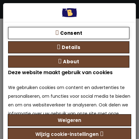
Menu
Stores
Zoeken
0 product(en) - €0,00
Home
Boxspring Prestige met opbergfunctie
Consent
Details
About
Deze website maakt gebruik van cookies
Boxspring Prestige met
opbergfunctie
We gebruiken cookies om content en advertenties te
personaliseren, om functies voor social media te bieden
0 beoordeling(en)
/
Geef beoordeling
en om ons websiteverkeer te analyseren. Ook delen we
Model: OBX-6151117794734
informatie over uw gebruik van onze site met onze
Weigeren
Beschikbaarheid: Op voorraad
partners voor social media, adverteren en analyse. Deze
€1.899,00
partners kunnen deze gegevens combineren met
Prijs
Wijzig cookie-instellingen