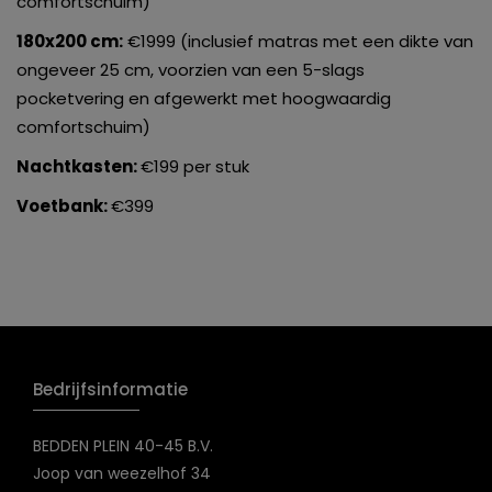
comfortschuim)
180x200 cm:
€1999 (inclusief matras met een dikte van
ongeveer 25 cm, voorzien van een 5-slags
pocketvering en afgewerkt met hoogwaardig
comfortschuim)
Nachtkasten:
€199 per stuk
Voetbank:
€399
Bedrijfsinformatie
BEDDEN PLEIN 40-45 B.V.
Joop van weezelhof 34