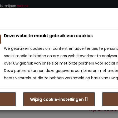
 termijnen
met IN3
Deze website maakt gebruik van cookies
ATRAS
BEDDEN
BEDBODEMS
BEDTEXTIEL
We gebruiken cookies om content en advertenties te persona
Opberg Boxspring King
social media te bieden en om ons websiteverkeer te analyser
over uw gebruik van onze site met onze partners voor social 
Opberg
Deze partners kunnen deze gegevens combineren met andere
heeft verstrekt of die ze hebben verzameld op basis van uw g
0
Merk:
Bedden Ple
Model: OBX-950
Wijzig cookie-instellingen
Beschikbaarheid
€799,00
Prijs