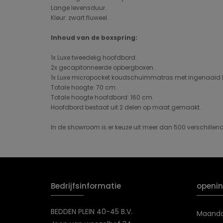
Lange levensduur.
Kleur: zwart fluweel.
Inhoud van de boxspring:
1x Luxe tweedelig hoofdbord.
2x gecapitonneerde opbergboxen.
1x Luxe micropocket koudschuimmatras met ingenaaid
Totale hoogte: 70 cm.
Totale hoogte hoofdbord: 160 cm.
Hoofdbord bestaat uit 2 delen op maat gemaakt.
In de showroom is er keuze uit meer dan 500 verschille
Bedrijfsinformatie
openin
BEDDEN PLEIN 40-45 B.V.
Maand