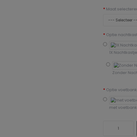
Maat selectere
Optie nachtkast
1X Nachtkastj
Zonder Nach
Optie voetbank
met voetbank