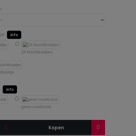
n
je :
info
e
2X Nachtkastjes
tkastje
 :
info
geen voetbank
Kopen