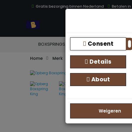
Gratis bezorging binnen Nederland
Betalen in
TOP
Consent
BOXSPRINGS
MATRASSEN
TOPM
Home
Merk
Bedden Plein 40-45 B.V.
Details
About
Weigeren