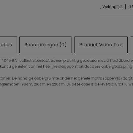
Verlanglijst
P
caties
Beoordelingen (0)
Product Video Tab
 4045 B.V. collectie bestaat uit een prachtig gecapitonneerd hoofdbord en
ng kunt u genieten van het heerlijke slaapcomfort dat deze opbergboxsprin
kamer. De handige opbergruimte onder het gehele matrasoppervlak zorgt er
gtematen 190cm, 210cm en 220cm. Bij deze optie is de levertijd 8 tot 10 w