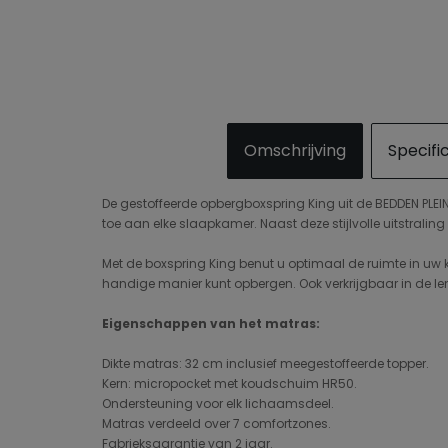
Omschrijving
Specifi
De gestoffeerde opbergboxspring King uit de BEDDEN PLEIN
toe aan elke slaapkamer. Naast deze stijlvolle uitstrali
Met de boxspring King benut u optimaal de ruimte in uw 
handige manier kunt opbergen. Ook verkrijgbaar in de len
Eigenschappen van het matras:
Dikte matras: 32 cm inclusief meegestoffeerde topper.
Kern: micropocket met koudschuim HR50.
Ondersteuning voor elk lichaamsdeel.
Matras verdeeld over 7 comfortzones.
Fabrieksgarantie van 2 jaar.