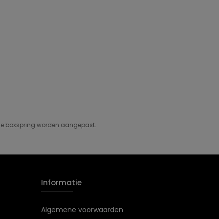
n de boxspring worden aangepast.
Informatie
Algemene voorwaarden