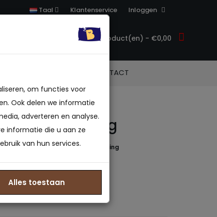
Klantenservice
Inloggen
Taal
0 product(en) - €0,00
ACCESSOIRES
CONTACT
liseren, om functies voor
en. Ook delen we informatie
media, adverteren en analyse.
 Boxspring King
 informatie die u aan ze
ebruik van hun services.
 beoordeling(en)
/
Geef beoordeling
in 40-45 B.V.
2117562866
Alles toestaan
: Op voorraad