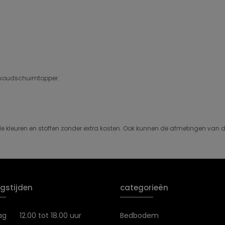
 koudschuimtopper.
nde kleuren en stoffen zonder extra kosten. Ook kunnen de afmetingen va
gstijden
categorieën
ag
12.00 tot 18.00 uur
Bedbodem