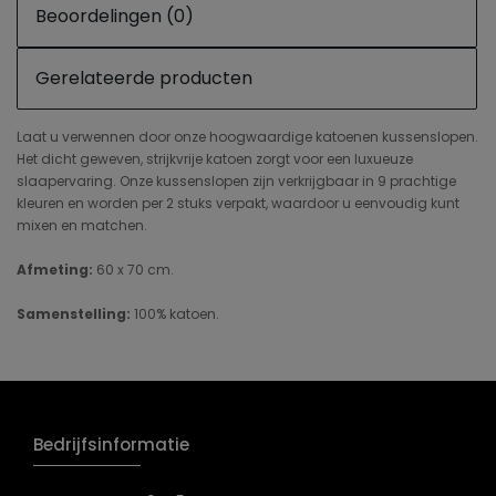
Beoordelingen (0)
Gerelateerde producten
Laat u verwennen door onze hoogwaardige katoenen kussenslopen.
Het dicht geweven, strijkvrije katoen zorgt voor een luxueuze
slaapervaring. Onze kussenslopen zijn verkrijgbaar in 9 prachtige
kleuren en worden per 2 stuks verpakt, waardoor u eenvoudig kunt
mixen en matchen.
Afmeting:
60 x 70 cm.
Samenstelling:
100% katoen.
Bedrijfsinformatie