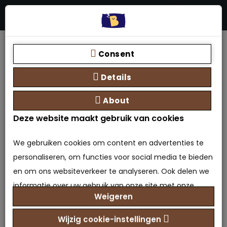
Menu
Stores
Zoeken
0 product(en) - €0,00
Home
Merk
Bedden Plein 40-45 B.V.
Kussensloop set van 2
Consent
Details
About
Deze website maakt gebruik van cookies
Kussensloop set van 2
We gebruiken cookies om content en advertenties te
personaliseren, om functies voor social media te bieden
0 beoordeling(en)
/
Geef beoordeling
en om ons websiteverkeer te analyseren. Ook delen we
Merk:
Bedden Plein 40-45 B.V.
informatie over uw gebruik van onze site met onze
Model: BTX-6013833376314
Weigeren
Beschikbaarheid: Op voorraad
partners voor social media, adverteren en analyse. Deze
partners kunnen deze gegevens combineren met
€9,95
Prijs
Wijzig cookie-instellingen