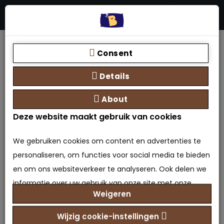
Menu
Stores
Zoeken
0 product(en) - €0,00
Home
Merk
Bedden Plein 40-45 B.V.
Ledikant Jasper elektrisch combi aanbieding
Consent
Details
About
Deze website maakt gebruik van cookies
We gebruiken cookies om content en advertenties te
personaliseren, om functies voor social media te bieden
en om ons websiteverkeer te analyseren. Ook delen we
informatie over uw gebruik van onze site met onze
Weigeren
partners voor social media, adverteren en analyse. Deze
Ledikant Jasper elektrisch
partners kunnen deze gegevens combineren met
Wijzig cookie-instellingen