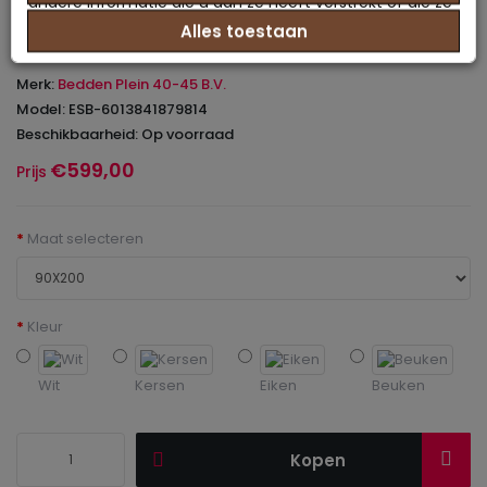
combi aanbieding
andere informatie die u aan ze heeft verstrekt of die ze
Alles toestaan
hebben verzameld op basis van uw gebruik van hun
0 beoordeling(en)
/
Geef beoordeling
services.
Merk:
Bedden Plein 40-45 B.V.
Model: ESB-6013841879814
Beschikbaarheid: Op voorraad
€599,00
Prijs
Maat selecteren
Kleur
Wit
Kersen
Eiken
Beuken
Kopen