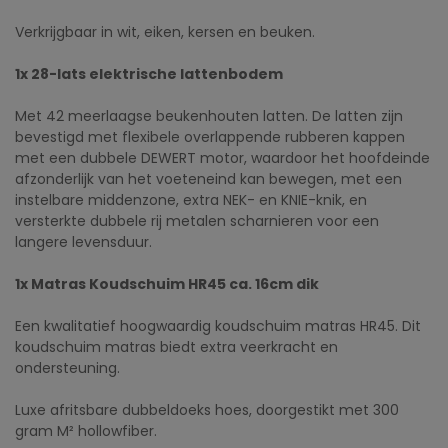
Verkrijgbaar in wit, eiken, kersen en beuken.
1x 28-lats elektrische lattenbodem
Met 42 meerlaagse beukenhouten latten. De latten zijn
bevestigd met flexibele overlappende rubberen kappen
met een dubbele DEWERT motor, waardoor het hoofdeinde
afzonderlijk van het voeteneind kan bewegen, met een
instelbare middenzone, extra NEK- en KNIE-knik, en
versterkte dubbele rij metalen scharnieren voor een
langere levensduur.
1x Matras Koudschuim HR45 ca. 16cm dik
Een kwalitatief hoogwaardig koudschuim matras HR45. Dit
koudschuim matras biedt extra veerkracht en
ondersteuning.
Luxe afritsbare dubbeldoeks hoes, doorgestikt met 300
gram M² hollowfiber.