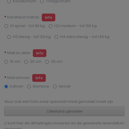
Koudschuim
Traagschuim
Hardheid matras :
info
H1 spoel - tot 80 kg
H2 medium - tot 100 kg
H3 stevig - tot 120 kg
H4 extra stevig – tot 140 kg
Matras dikte :
info
15 cm
20 cm
25 cm
Matrashoes :
info
katoen
Bamboe
tencel
stuur ook een foto waar speciaal maat gemaakt moet zijn
Bestand uploaden
U kunt hier de afmetingen invoeren en de gewenste leverdatum
opgeven