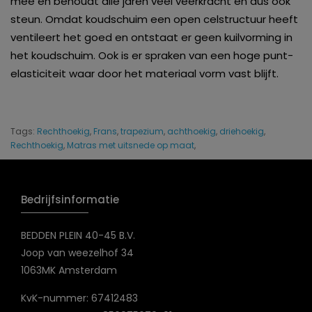
mee en behoudt alle jaren veel veerkracht en dus ook
steun. Omdat koudschuim een open celstructuur heeft
ventileert het goed en ontstaat er geen kuilvorming in
het koudschuim. Ook is er spraken van een hoge punt-
elasticiteit waar door het materiaal vorm vast blijft.
Tags:
Rechthoekig
,
Frans
,
trapezium
,
achthoekig
,
driehoekig
,
Rechthoekig
,
Matras met uitsnede op maat
,
Bedrijfsinformatie
BEDDEN PLEIN 40-45 B.V.
Joop van weezelhof 34
1063MK Amsterdam
KvK-nummer: 67412483