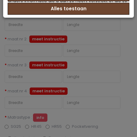
andere informatie die u aan ze heeft verstrekt of die ze
Alles toestaan
hebben verzameld op basis van uw gebruik van hun
maat nr 1 :
meet instructie
services.
maat nr 2 :
meet instructie
maat nr 3 :
meet instructie
maat nr 4 :
meet instructie
Matrastype :
info
SG25
HR45
HR55
Pocketvering