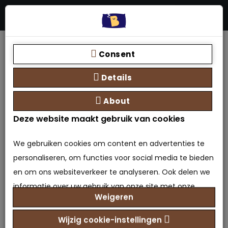
Menu
Stores
Zoeken
0 product(en) - €0,00
Home
Merk
Bedden Plein 40-45 B.V.
Frans Matras op maat
Consent
Details
About
Deze website maakt gebruik van cookies
Frans Matras op maat
We gebruiken cookies om content en advertenties te
personaliseren, om functies voor social media te bieden
0 beoordeling(en)
/
Geef beoordeling
en om ons websiteverkeer te analyseren. Ook delen we
Merk:
Bedden Plein 40-45 B.V.
informatie over uw gebruik van onze site met onze
Model: OPM-6013830486429
Weigeren
Beschikbaarheid: Op voorraad
partners voor social media, adverteren en analyse. Deze
partners kunnen deze gegevens combineren met
€0,01
Prijs
Wijzig cookie-instellingen