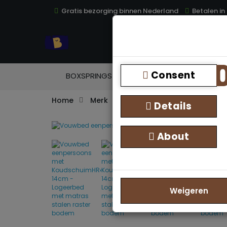
Gratis bezorging binnen Nederland
Betalen in
TOP
Consent
BOXSPRINGS
MATRASSEN
TOPM
Home
Merk
Bedden Plein 40-45 B.V.
Details
About
Weigeren