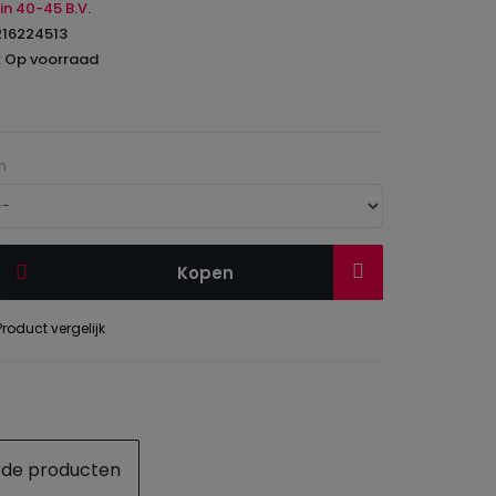
in 40-45 B.V.
216224513
: Op voorraad
n
Kopen
roduct vergelijk
rde producten