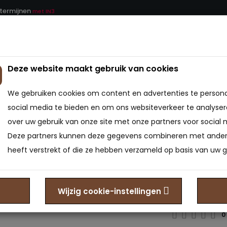
 termijnen
met IN3
Deze website maakt gebruik van cookies
ATRAS
BEDDEN
BEDBODEMS
BEDTEXTIEL
We gebruiken cookies om content en advertenties te persona
Vouwbed eenpersoons met KoudschuimHR45 14cm - Logeerb
social media te bieden en om ons websiteverkeer te analyser
over uw gebruik van onze site met onze partners voor social 
Vouwb
Deze partners kunnen deze gegevens combineren met andere
Kouds
heeft verstrekt of die ze hebben verzameld op basis van uw g
Logeer
stalen
Wijzig cookie-instellingen
0