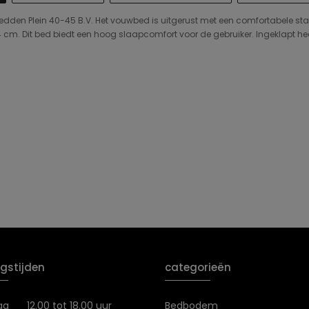
Bedden Plein 40-45 B.V. Het vouwbed is uitgerust met een comfortabele stal
. Dit bed biedt een hoog slaapcomfort voor de gebruiker. Ingeklapt heef
gstijden
categorieën
ag
12.00 tot 18.00 uur
Bedbodem