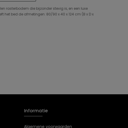
en rasterbodem die bijzonder stevig is, en een luxe
t het bed de afmetingen: 80/90 x 40 x 124 cm (B x D x
Informatie
Algemene voorwaarden