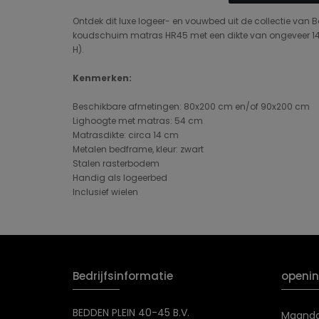
Ontdek dit luxe logeer- en vouwbed uit de collectie van 
koudschuim matras HR45 met een dikte van ongeveer 14 cm
H).
Kenmerken:
Beschikbare afmetingen: 80x200 cm en/of 90x200 cm
Lighoogte met matras: 54 cm
Matrasdikte: circa 14 cm
Metalen bedframe, kleur: zwart
Stalen rasterbodem
Handig als logeerbed
Inclusief wielen
Bedrijfsinformatie
openin
BEDDEN PLEIN 40-45 B.V.
Maand