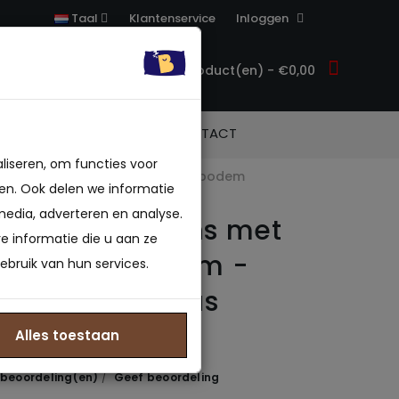
Klantenservice
Inloggen
Taal
0 product(en) - €0,00
ACCESSOIRES
CONTACT
liseren, om functies voor
ed met matras stalen raster bodem
en. Ook delen we informatie
media, adverteren en analyse.
ed eenpersoons met
 informatie die u aan ze
chuimHR45 14cm -
ebruik van hun services.
bed met matras
 raster bodem
Alles toestaan
 beoordeling(en)
/
Geef beoordeling