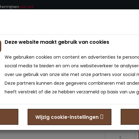
 termijnen
met IN3
Deze website maakt gebruik van cookies
ATRAS
BEDDEN
BEDBODEMS
BEDTEXTIEL
We gebruiken cookies om content en advertenties te persona
ronisatie set
social media te bieden en om ons websiteverkeer te analyser
over uw gebruik van onze site met onze partners voor social 
Synchro
Deze partners kunnen deze gegevens combineren met andere
heeft verstrekt of die ze hebben verzameld op basis van uw g
0
Model: AC-6013
Beschikbaarheid
Wijzig cookie-instellingen
€49,95
Prijs