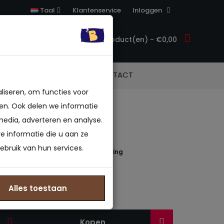
Klantenservice
Inloggen
Taal
0 product(en) - €0,00
ACCESSOIRES
CONTACT
liseren, om functies voor
en. Ook delen we informatie
media, adverteren en analyse.
nisatie set
 informatie die u aan ze
ebruik van hun services.
 beoordeling(en)
/
Geef beoordeling
850789715
: Op voorraad
Alles toestaan
Kopen