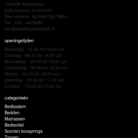
1063MK Amsterdam
KvK-nummer: 67412483
Btw-nummer: NL856975679B01
Tel : 020 - 4470680
info@beddenplein4045.nl
openingstijden
Maandag
12.00 tot 18.00 uur
Dinsdag
09.30 tot 18.00 uur
Woensdag
09.30 tot 18.00 uur
Donderdag
09.30 tot 19.30 uur
Vrijdag
09.30 tot 18.00 uur
Zaterdag
09.00 tot 17.00 uur
Zondag
12.00 tot 17.00 uur
categorieën
Bedbodem
Bedden
Matrassen
Bedtextiel
Soorten boxsprings
Topper