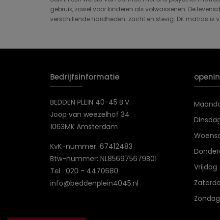
gebruik, zowel voor kinderen als volwassenen. De levensd
verschillende hardheden: zacht en stevig. Dit matras is v
Bedrijfsinformatie
openin
BEDDEN PLEIN 40-45 B.V.
Maand
Joop van weezelhof 34
Dinsda
1063MK Amsterdam
Woens
KvK-nummer: 67412483
Donder
Btw-nummer: NL856975679B01
Vrijdag
Tel : 020 - 4470680
Zaterd
info@beddenplein4045.nl
Zondag