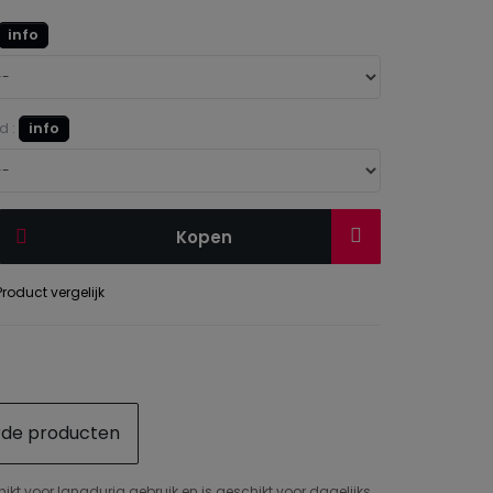
info
d :
info
Kopen
roduct vergelijk
rde producten
ikt voor langdurig gebruik en is geschikt voor dagelijks