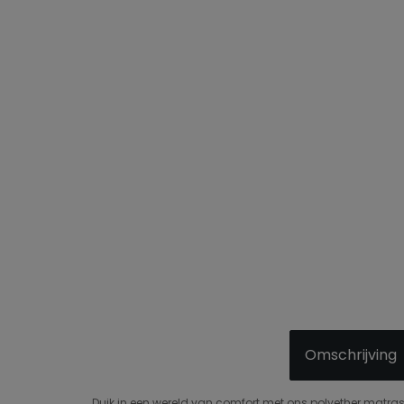
Omschrijving
Duik in een wereld van comfort met ons polyether matras 