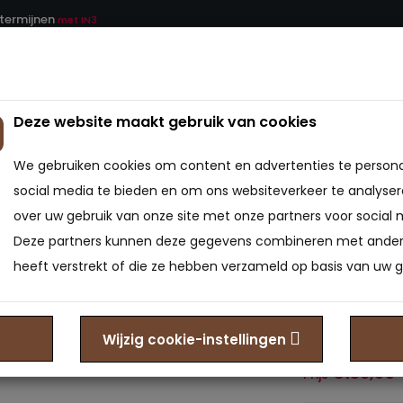
 termijnen
met IN3
Deze website maakt gebruik van cookies
ATRAS
BEDDEN
BEDBODEMS
BEDTEXTIEL
We gebruiken cookies om content en advertenties te persona
40 20 cm
social media te bieden en om ons websiteverkeer te analyser
over uw gebruik van onze site met onze partners voor social 
Matras
Deze partners kunnen deze gegevens combineren met andere
heeft verstrekt of die ze hebben verzameld op basis van uw g
0
Merk:
Bedden Ple
Model: MA-6013
Wijzig cookie-instellingen
Beschikbaarheid
€139,95
Prijs