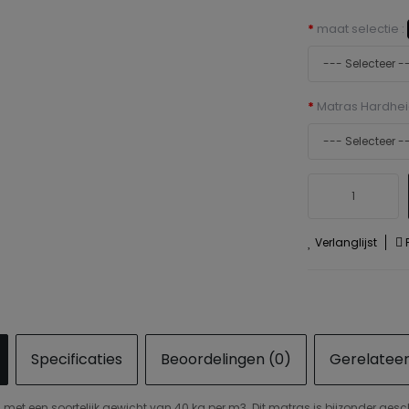
maat selectie :
Matras Hardhei
Verlanglijst
P
Specificaties
Beoordelingen (0)
Gerelatee
met een soortelijk gewicht van 40 kg per m3. Dit matras is bijzonder gesch