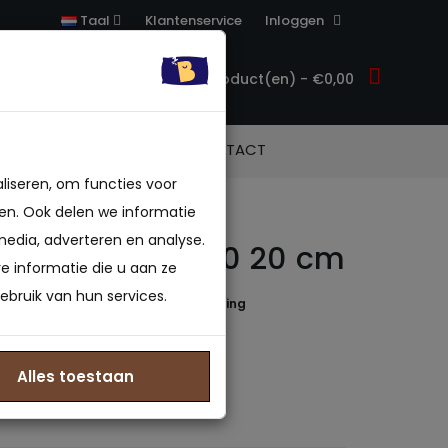
Klantenservice
Inloggen
Taal
0 product(en) - €0,00
ACCESSOIRES
CONTACT
liseren, om functies voor
en. Ook delen we informatie
media, adverteren en analyse.
 Polyether SG40 20 cm
 informatie die u aan ze
ebruik van hun services.
 beoordeling(en)
/
Geef beoordeling
in 40-45 B.V.
829398313
Alles toestaan
: Op voorraad