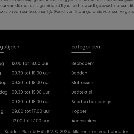
uur van dit matras is gemiddeld 5 jaar en het wordt geleverd met een dikt
oorzien van een katoenen tijk. Geniet van 5 jaar garantie voor een zorgelo
gstijden
categorieën
ag
12.00 tot 18.00 uur
Bedbodem
g
09.30 tot 18.00 uur
Bedden
dag
09.30 tot 18.00 uur
Matrassen
dag
09.30 tot 19.30 uur
Bedtextiel
09.30 tot 18.00 uur
Soorten boxsprings
ag
09.00 tot 17.00 uur
Topper
12.00 tot 17.00 uur
Accessoires
Bedden Plein 40-45 B.V. © 2024. Alle rechten voorbehouden