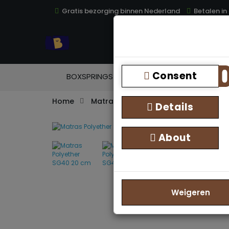
Gratis bezorging binnen Nederland
Betalen in
TOP
Consent
BOXSPRINGS
MATRASSEN
TOPM
Home
Matrassen
Matras Polyether SG
Details
About
Weigeren